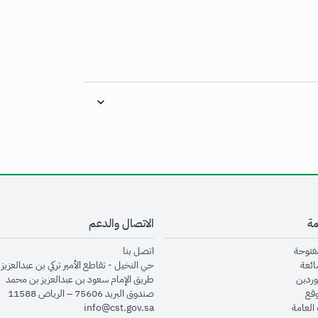
مة
الاتصال والدعم
opens in new window
opens in new window
مفتوحة
اتصل بنا
opens in new window
ائعة
حي النخيل - تقاطع الأمير تركي بن عبدالعزيز 
opens in new window
وردين
طريق الإمام سعود بن عبدالعزيز بن محمد
opens in new window
وقع
صندوق البريد 75606 – الرياض 11588
opens in new window
العامة
info@cst.gov.sa