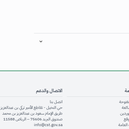
مة
الاتصال والدعم
opens in new window
opens in new window
مفتوحة
اتصل بنا
opens in new window
ائعة
حي النخيل - تقاطع الأمير تركي بن عبدالعزيز 
opens in new window
وردين
طريق الإمام سعود بن عبدالعزيز بن محمد
opens in new window
وقع
صندوق البريد 75606 – الرياض 11588
opens in new window
العامة
info@cst.gov.sa