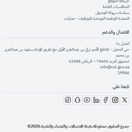
opens in new window
خريطة الموقع
opens in new window
المنافسات العامة
opens in new window
سياسة سهولة الوصول
opens in new window
المنصة الوطنية الموحدة للتوظيف - جدارات
الاتصال والدعم
opens in new window
اتصل بنا
حي النخيل - تقاطع الأمير تركي بن عبدالعزيز الأول مع طريق الإمام سعود بن عبدالعزيز
بن محمد
صندوق البريد 75606 – الرياض 11588
info@cst.gov.sa
19966
تابعنا على
opens in new window
opens in new window
opens in new window
opens in new window
opens in new window
opens in new window
opens in new window
جميع الحقوق محفوظة.
هيئة الاتصالات والفضاء والتقنية
2026©
.