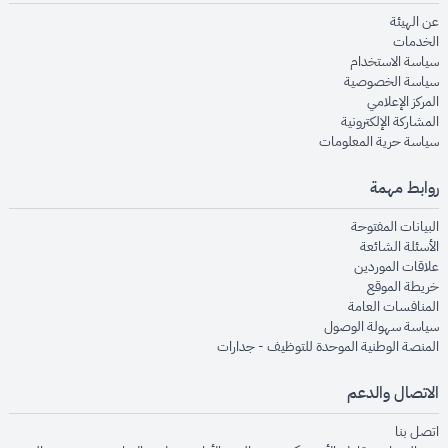
opens in new window
عن الهيئة
opens in new window
الخدمات
opens in new window
سياسة الاستخدام
opens in new window
سياسة الخصوصية
opens in new window
المركز الإعلامي
opens in new window
المشاركة الإلكترونية
opens in new window
سياسة حرية المعلومات
روابط مهمة
opens in new window
البيانات المفتوحة
opens in new window
الأسئلة الشائعة
opens in new window
علاقات الموردين
opens in new window
خريطة الموقع
opens in new window
المنافسات العامة
opens in new window
سياسة سهولة الوصول
opens in new window
المنصة الوطنية الموحدة للتوظيف - جدارات
الاتصال والدعم
opens in new window
اتصل بنا