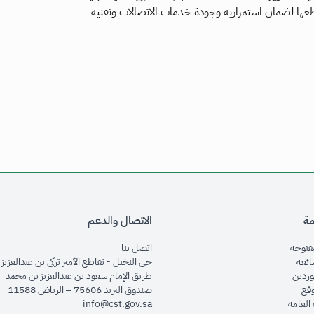
قطعها لضمان استمرارية وجودة خدمات الاتصالات وتقنية
مة
الاتصال والدعم
opens in new window
opens in new window
مفتوحة
اتصل بنا
opens in new window
ائعة
حي النخيل - تقاطع الأمير تركي بن عبدالعزيز 
opens in new window
وردين
طريق الإمام سعود بن عبدالعزيز بن محمد
opens in new window
وقع
صندوق البريد 75606 – الرياض 11588
opens in new window
العامة
info@cst.gov.sa