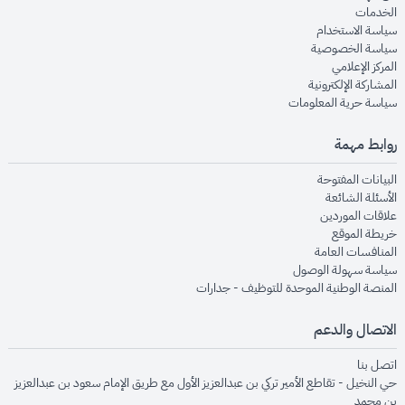
opens in new window
الخدمات
opens in new window
سياسة الاستخدام
opens in new window
سياسة الخصوصية
opens in new window
المركز الإعلامي
opens in new window
المشاركة الإلكترونية
opens in new window
سياسة حرية المعلومات
روابط مهمة
opens in new window
البيانات المفتوحة
opens in new window
الأسئلة الشائعة
opens in new window
علاقات الموردين
opens in new window
خريطة الموقع
opens in new window
المنافسات العامة
opens in new window
سياسة سهولة الوصول
opens in new window
المنصة الوطنية الموحدة للتوظيف - جدارات
الاتصال والدعم
opens in new window
اتصل بنا
حي النخيل - تقاطع الأمير تركي بن عبدالعزيز الأول مع طريق الإمام سعود بن عبدالعزيز
بن محمد