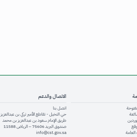
مة
الاتصال والدعم
opens in new window
opens in new window
مفتوحة
اتصل بنا
opens in new window
ائعة
حي النخيل - تقاطع الأمير تركي بن عبدالعزيز 
opens in new window
وردين
طريق الإمام سعود بن عبدالعزيز بن محمد
opens in new window
وقع
صندوق البريد 75606 – الرياض 11588
opens in new window
العامة
info@cst.gov.sa