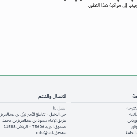
تها إلى مواكبة هذا التطور.
مة
الاتصال والدعم
opens in new window
opens in new window
مفتوحة
اتصل بنا
opens in new window
ائعة
حي النخيل - تقاطع الأمير تركي بن عبدالعزيز 
opens in new window
وردين
طريق الإمام سعود بن عبدالعزيز بن محمد
opens in new window
وقع
صندوق البريد 75606 – الرياض 11588
opens in new window
العامة
info@cst.gov.sa