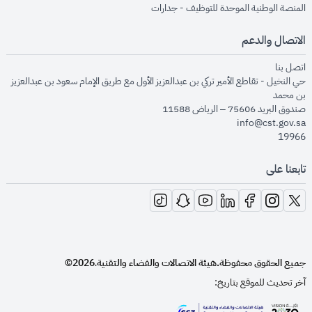
opens in new window
المنصة الوطنية الموحدة للتوظيف - جدارات
الاتصال والدعم
opens in new window
اتصل بنا
حي النخيل - تقاطع الأمير تركي بن عبدالعزيز الأول مع طريق الإمام سعود بن عبدالعزيز
بن محمد
صندوق البريد 75606 – الرياض 11588
info@cst.gov.sa
19966
تابعنا على
opens in new window
opens in new window
opens in new window
opens in new window
opens in new window
opens in new window
opens in new window
جميع الحقوق محفوظة.
هيئة الاتصالات والفضاء والتقنية
2026©
.
آخر تحديث للموقع بتاريخ: