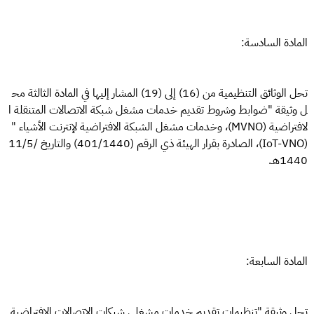
المادة السادسة:
تحل الوثائق التنظيمية من (16) إلى (19) المشار إليها في المادة الثالثة مح
ل وثيقة "ضوابط وشروط تقديم خدمات مشغل شبكة الاتصالات المتنقلة ا
لافتراضية (MVNO)، وخدمات مشغل الشبكة الافتراضية لإنترنت الأشياء "
(IoT-VNO)، الصادرة بقرار الهيئة ذي الرقم (401/1440) والتاريخ 11/5/
1440هـ.
المادة السابعة:
تحل وثيقة "تنظيمات تقديم خدمات مشغلي شبكات الاتصالات الافتراضية