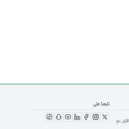
تابعنا على
opens in new window
opens in new window
opens in new window
opens in new window
opens in new window
opens in new window
opens in new window
الأول مع