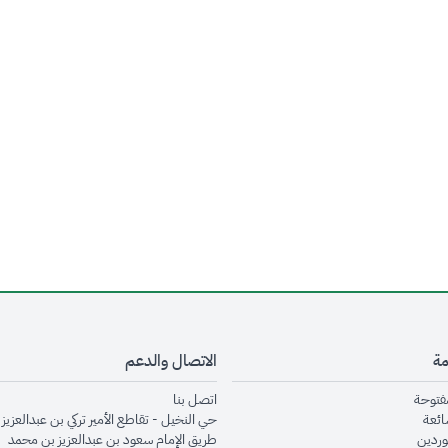
مة
الاتصال والدعم
opens in new window
opens in new window
مفتوحة
اتصل بنا
opens in new window
ائعة
حي النخيل - تقاطع الأمير تركي بن عبدالعزيز 
opens in new window
وردين
طريق الإمام سعود بن عبدالعزيز بن محمد