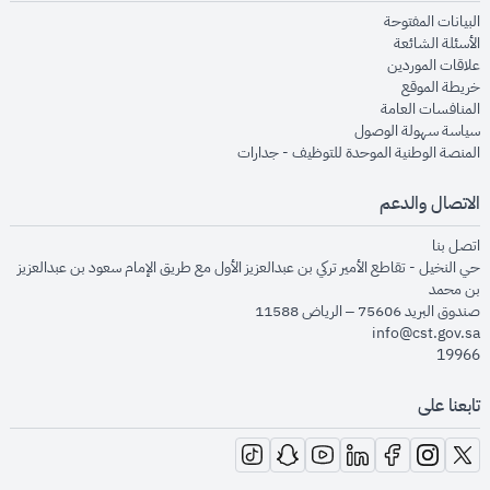
opens in new window
البيانات المفتوحة
opens in new window
الأسئلة الشائعة
opens in new window
علاقات الموردين
opens in new window
خريطة الموقع
opens in new window
المنافسات العامة
opens in new window
سياسة سهولة الوصول
opens in new window
المنصة الوطنية الموحدة للتوظيف - جدارات
الاتصال والدعم
opens in new window
اتصل بنا
حي النخيل - تقاطع الأمير تركي بن عبدالعزيز الأول مع طريق الإمام سعود بن عبدالعزيز
بن محمد
صندوق البريد 75606 – الرياض 11588
info@cst.gov.sa
19966
تابعنا على
opens in new window
opens in new window
opens in new window
opens in new window
opens in new window
opens in new window
opens in new window