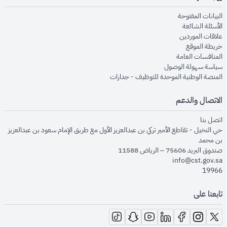
opens in new window
البيانات المفتوحة
opens in new window
الأسئلة الشائعة
opens in new window
علاقات الموردين
opens in new window
خريطة الموقع
opens in new window
المنافسات العامة
opens in new window
سياسة سهولة الوصول
opens in new window
المنصة الوطنية الموحدة للتوظيف - جدارات
الاتصال والدعم
opens in new window
اتصل بنا
حي النخيل - تقاطع الأمير تركي بن عبدالعزيز الأول مع طريق الإمام سعود بن عبدالعزيز
بن محمد
صندوق البريد 75606 – الرياض 11588
info@cst.gov.sa
19966
تابعنا على
opens in new window
opens in new window
opens in new window
opens in new window
opens in new window
opens in new window
opens in new window