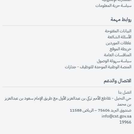
opens in new window
سياسة حرية المعلومات
روابط مهمة
opens in new window
البيانات المفتوحة
opens in new window
الأسئلة الشائعة
opens in new window
علاقات الموردين
opens in new window
خريطة الموقع
opens in new window
المنافسات العامة
opens in new window
سياسة سهولة الوصول
opens in new window
المنصة الوطنية الموحدة للتوظيف - جدارات
الاتصال والدعم
opens in new window
اتصل بنا
حي النخيل - تقاطع الأمير تركي بن عبدالعزيز الأول مع طريق الإمام سعود بن عبدالعزيز
بن محمد
صندوق البريد 75606 – الرياض 11588
info@cst.gov.sa
19966