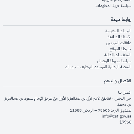
opens in new window
سياسة حرية المعلومات
روابط مهمة
opens in new window
البيانات المفتوحة
opens in new window
الأسئلة الشائعة
opens in new window
علاقات الموردين
opens in new window
خريطة الموقع
opens in new window
المنافسات العامة
opens in new window
سياسة سهولة الوصول
opens in new window
المنصة الوطنية الموحدة للتوظيف - جدارات
الاتصال والدعم
opens in new window
اتصل بنا
حي النخيل - تقاطع الأمير تركي بن عبدالعزيز الأول مع طريق الإمام سعود بن عبدالعزيز
بن محمد
صندوق البريد 75606 – الرياض 11588
info@cst.gov.sa
19966