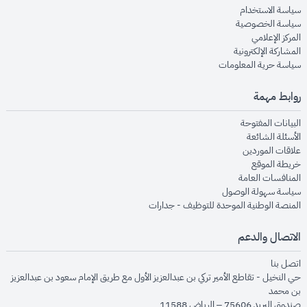
opens in new window
سياسة الاستخدام
opens in new window
سياسة الخصوصية
opens in new window
المركز الإعلامي
opens in new window
المشاركة الإلكترونية
opens in new window
سياسة حرية المعلومات
روابط مهمة
opens in new window
البيانات المفتوحة
opens in new window
الأسئلة الشائعة
opens in new window
علاقات الموردين
opens in new window
خريطة الموقع
opens in new window
المنافسات العامة
opens in new window
سياسة سهولة الوصول
opens in new window
المنصة الوطنية الموحدة للتوظيف - جدارات
الاتصال والدعم
opens in new window
اتصل بنا
حي النخيل - تقاطع الأمير تركي بن عبدالعزيز الأول مع طريق الإمام سعود بن عبدالعزيز
بن محمد
صندوق البريد 75606 – الرياض 11588