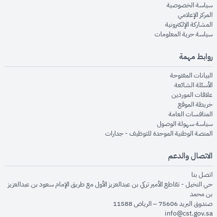
opens in new window
سياسة الخصوصية
opens in new window
المركز الإعلامي
opens in new window
المشاركة الإلكترونية
opens in new window
سياسة حرية المعلومات
روابط مهمة
opens in new window
البيانات المفتوحة
opens in new window
الأسئلة الشائعة
opens in new window
علاقات الموردين
opens in new window
خريطة الموقع
opens in new window
المنافسات العامة
opens in new window
سياسة سهولة الوصول
opens in new window
المنصة الوطنية الموحدة للتوظيف - جدارات
الاتصال والدعم
opens in new window
اتصل بنا
حي النخيل - تقاطع الأمير تركي بن عبدالعزيز الأول مع طريق الإمام سعود بن عبدالعزيز
بن محمد
صندوق البريد 75606 – الرياض 11588
info@cst.gov.sa