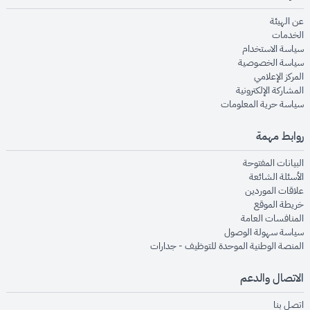
opens in new window
عن الهيئة
opens in new window
الخدمات
opens in new window
سياسة الاستخدام
opens in new window
سياسة الخصوصية
opens in new window
المركز الإعلامي
opens in new window
المشاركة الإلكترونية
opens in new window
سياسة حرية المعلومات
روابط مهمة
opens in new window
البيانات المفتوحة
opens in new window
الأسئلة الشائعة
opens in new window
علاقات الموردين
opens in new window
خريطة الموقع
opens in new window
المنافسات العامة
opens in new window
سياسة سهولة الوصول
opens in new window
المنصة الوطنية الموحدة للتوظيف - جدارات
الاتصال والدعم
opens in new window
اتصل بنا