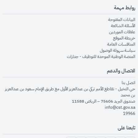
روابط مهمة
opens in new window
البيانات المفتوحة
opens in new window
الأسئلة الشائعة
opens in new window
علاقات الموردين
opens in new window
خريطة الموقع
opens in new window
المنافسات العامة
opens in new window
سياسة سهولة الوصول
opens in new window
المنصة الوطنية الموحدة للتوظيف - جدارات
الاتصال والدعم
opens in new window
اتصل بنا
حي النخيل - تقاطع الأمير تركي بن عبدالعزيز الأول مع طريق الإمام سعود بن عبدالعزيز
بن محمد
صندوق البريد 75606 – الرياض 11588
info@cst.gov.sa
19966
تابعنا على