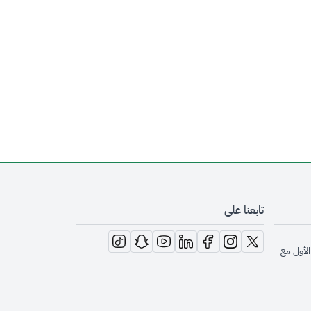
تابعنا على
opens in new window
opens in new window
opens in new window
opens in new window
opens in new window
opens in new window
opens in new window
الأول مع