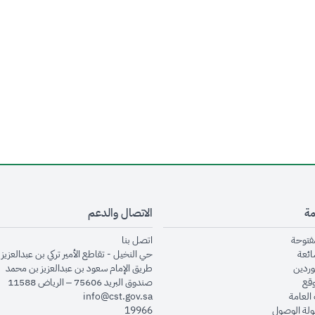
مة
الاتصال والدعم
opens in new window
opens in new window
مفتوحة
اتصل بنا
opens in new window
ائعة
حي النخيل - تقاطع الأمير تركي بن عبدالعزيز 
opens in new window
وردين
طريق الإمام سعود بن عبدالعزيز بن محمد
opens in new window
وقع
صندوق البريد 75606 – الرياض 11588
opens in new window
العامة
info@cst.gov.sa
opens in new window
لة الوصول
19966