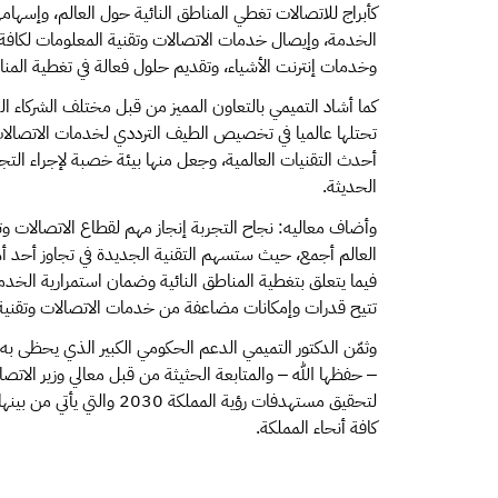
كأبراج للاتصالات تغطي المناطق النائية حول العالم، وإسهام
الخدمة، وإيصال خدمات الاتصالات وتقنية المعلومات لكافة ب
وخدمات إنترنت الأشياء، وتقديم حلول فعالة في تغطية المن
كما أشاد التميمي بالتعاون المميز من قبل مختلف الشركاء الذين
تحتلها عالميا في تخصيص الطيف الترددي لخدمات الاتصالات وت
أحدث التقنيات العالمية، وجعل منها بيئة خصبة لإجراء التجا
الحديثة.
وأضاف معاليه: نجاح التجربة إنجاز مهم لقطاع الاتصالات
العالم أجمع، حيث ستسهم التقنية الجديدة في تجاوز أحد 
فيما يتعلق بتغطية المناطق النائية وضمان استمرارية الخدم
تتيح قدرات وإمكانات مضاعفة من خدمات الاتصالات وتقنية
وثمّن الدكتور التميمي الدعم الحكومي الكبير الذي يحظى به ق
– حفظها الله – والمتابعة الحثيثة من قبل معالي وزير الات
لتحقيق مستهدفات رؤية الممل
كافة أنحاء المملكة.