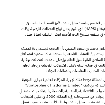
ل الخامس وإيجاد حلول مبتكرة لأبرز التحديات العالمية في
ضمان استمرارية الخدمة من خلال أنظمة المنصات عالية الارتفاع (HAPS) التي تقوم بعمل أبراج الاتصالات الأرضية، وذلك
 في منطقة مشروع البحر الأحمر؛ لتوفير التغطية لنطاق يصل
كتور محمد بن سعود التميمي بأن التجربة تجسد ريادة المملكة
لاستثمار في التقنيات الناشئة والمستقبلية، كما ستقود لفتح آفاق
 المناطق النائية حول العالم وإيصال خدمات الاتصالات وتقنية
ية في حماية البيئة وتقليل الانبعاثات الكربونية وإيجاد الحلول
عات المطلوبة للمناسبات والفعاليات المؤقتة.
لمملكة موقعا ملائما لإجراء الشركات العالمية تجاربها النوعية
حيث أنجزت الهيئة التجربة في منطقة مشروع البحر الأحمر بالشراكة مع شركة "Stratospheric Platforms Limited"
ن الجوانب الاقتصادية والخدمية والصحية والبيئية؛ حيث تعتمد في
عملياتها التشغيلية على الطاقة النظيفة والصديقة للبيئة بما يتواءم مع مستهدفات رؤية المملكة 2030 في تقليل الانبعاثات
لى ما تقدمه من حلول مبتكرة وفعالة لإقامة منصات جوية تعمل