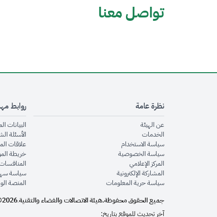
تواصل معنا
نظرة عامة
روابط مه
opens in new window
عن الهيئة
البيانات ال
opens in new window
الخدمات
الأسئلة الش
opens in new window
سياسة الاستخدام
علاقات الم
opens in new window
سياسة الخصوصية
خريطة الم
opens in new window
المركز الإعلامي
المنافسات 
opens in new window
المشاركة الإلكترونية
سياسة سهو
opens in new window
سياسة حرية المعلومات
المنصة الو
جميع الحقوق محفوظة.
هيئة الاتصالات والفضاء والتقنية
2026©
.
آخر تحديث للموقع بتاريخ: