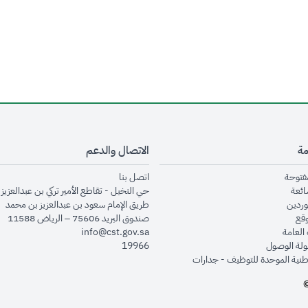
مة
الاتصال والدعم
opens in new window
opens in new window
مفتوحة
اتصل بنا
opens in new window
ائعة
حي النخيل - تقاطع الأمير تركي بن عبدالعزيز 
opens in new window
وردين
طريق الإمام سعود بن عبدالعزيز بن محمد
opens in new window
وقع
صندوق البريد 75606 – الرياض 11588
opens in new window
العامة
info@cst.gov.sa
opens in new window
لة الوصول
19966
opens in new window
طنية الموحدة للتوظيف - جدارات