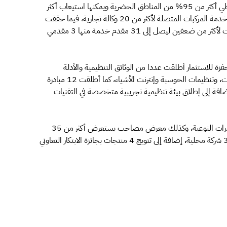
ملايين اشتراك، مع تطوير شبكة إنترنت أشياء متخصصة تغطي أكثر من 95% من المناطق الحضرية ويمكنها استيعاب أكثر
من نصف مليار جهاز متصل، كما جرت الموافقة على إطلاق خدمة المركبات المتصلة لأكثر من 20 وكالة تجارية، فيما حققت
في مجال الحوسبة السحابية ارتفاعا في عدد مقدمي الخدمات لأكثر من ضعفين ليصل إلى 31 مقدم خدمة منها 3 مقدمي
حفزة للاستثمار أطلقت عددا من الوثائق التنظيمية والأدلة
الإرشادية كرسملة البرمجيات، وتصنيف سوق تقنية المعلومات، وتنظيمات الحوسبة وإنترنت الأشياء، كما أطلقت 12 مبادرة
لب، إضافة إلى إطلاق بيئة تنظيمية تجريبية متخصصة في التقنيات
يشار إلى أن أعمال المؤتمر تصاحبها إطلاقات لعدد من المبادرات النوعية، وكذلك معرض مصاحب يستعرض أكثر من 35
منتجا تقنيا محليا ومنتجات تقنية سلاسل الكتل لأكثر من 30 شركة محلية، إضافة إلى تتويج 4 منتجات بجائزة الابتكار التعاوني