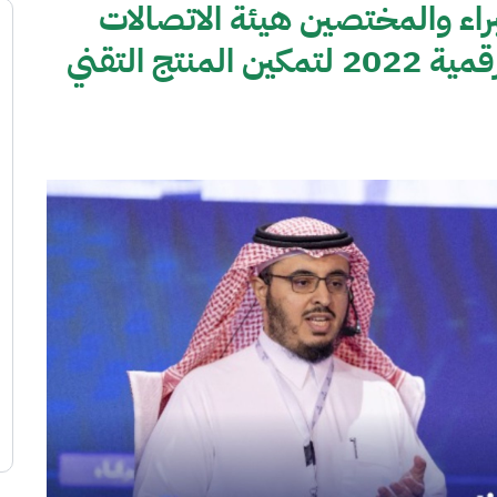
راء والمختصين هيئة الاتصالات
تفتتح أعمال منتدى التقنية الرقمية 2022 لتمكين المنتج التقني