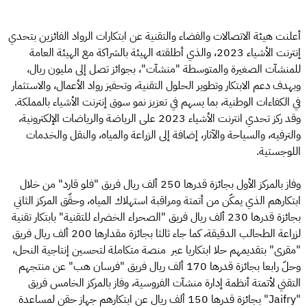
أعلنت هيئة الاتصالات والفضاء والتقنية عن ابتكارات الرواد الفائزين بتحدي
إنترنت الأشياء 2023، والذي أطلقته الهيئة بالشراكة مع الهيئة العامة
للمنشآت الصغيرة والمتوسطة "منشآت"، بجوائز تصل إلى مليون ريال،
وبهدف دعم الابتكار وتطوير الحلول التقنية، وتحفيز رواد الأعمال، والاستثمار
في الكفاءات الوطنية، بما يسهم في تعزيز نمو سوق إنترنت الأشياء بالمملكة.
وقد ركز تحدي انترنت الأشياء 2023 على الرياضة والرياضات الإلكترونية،
والترفيه، والسياحة والآثار، إضافة إلى الزراعة والمياه، والنقل والخدمات
اللوجستية.
وفاز بالمركز الأول بجائزة قدرها 250 ألف ريال فريق "فلو قارد" من خلال
ابتكارهم الذي يمكّن من أتمتة ومراقبة استهلاك المياه، وحقّق المركز الثاني
بجائزة قدرها 230 ألف ريال فريق "الصحراء الخضراء للتقنية" بابتكار تقنية
لزراعة الطحالب الدقيقة، كما جاء ثالثا بجائزة مقدارها 200 ألف ريال فريق
"مقرى" بتقديمهم حلا ابتكاريا عبر منصة متكاملة لتحسين إنتاجية النحل،
وحلّ رابعا بجائزة قدرها 170 ألف ريال فريق "فرسان هب" عن منتجهم
التقني لأتمتة أنظمة إدارة منشآت الفروسية، وفاز بالمركز الخامس فريق
"Jaifry" بجائزة قدرها 150 ألف ريال عن ابتكارهم جهاز حقن لمساعدة