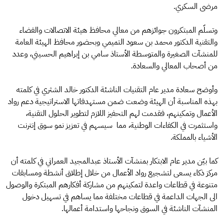
مرضى السكري.
وتسلّم المبتكرون جوائزهم من معالي محافظ هيئة الاتصالات والفضاء
والتقنية الدكتور محمد بن سعود التميمي وبحضور محافظ الهيئة العامة
للمنشآت الصغيرة والمتوسطة الأستاذ سامي بن إبراهيم الحسيني، وعدد
من أصحاب المعالي والسعادة.
وأوضح سعادة مدير عام التقنيات الناشئة الدكتور خالد الشثري في كلمته
بهذه المناسبة أن الهيئة وضعت ضمن مستهدفاتها الاستراتيجية دعم رواد
الأعمال وتمكينهم، فقدمت لهم التحفيز اللازم لتطوير الحلول التقنية،
واستثمرت في الكفاءات الوطنية، مما سيسهم في تعزيز نمو سوق إنترنت
الأشياء بالمملكة.
كما بيّن مدير عام الابتكار بمنشآت الأستاذ عبدالمجيد العمراني في كلمته أن
مركز ذكاء يسعى لتشجيع رواد الأعمال من خلال إطلاق أنشطة ومسابقات
متنوعة في قطاعات واعدة لتمكينهم من مشاركة أفكارهم المبتكرة والوصول
الى الجهات الداعمة في قطاعات مختلفة مما يساهم في تسهيل دخول
المنشآت الناشئة في السوق ونجاحها واستدامة أعمالها.