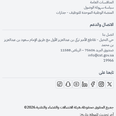
opens in new window
المنافسات العامة
opens in new window
سياسة سهولة الوصول
opens in new window
المنصة الوطنية الموحدة للتوظيف - جدارات
الاتصال والدعم
opens in new window
اتصل بنا
حي النخيل - تقاطع الأمير تركي بن عبدالعزيز الأول مع طريق الإمام سعود بن عبدالعزيز
بن محمد
صندوق البريد 75606 – الرياض 11588
info@cst.gov.sa
19966
تابعنا على
opens in new window
opens in new window
opens in new window
opens in new window
opens in new window
opens in new window
opens in new window
جميع الحقوق محفوظة.
هيئة الاتصالات والفضاء والتقنية
2026©
.
آخر تحديث للموقع بتاريخ: