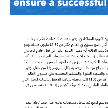
أشادت وكالة الأمم المتحدة المتخصصة في الاتصالات بالجهود الكبيرة للمملكة في توفير خدمات الاتصالات لأكثر من 2.3
مليون حاج. وقالت الوكالة في تصريحٍ لها اليوم بأن الحج يُعد أكبر تجمع سنوي في العالم لأكثر من (2.3) مليون مسلم وهو
تابعت الوكالة أنه بفضل الدعم الكبير من قبل خادم الحرمين
معالي وزير الاتصالات وتقنية المعلومات المهندس عبدالله بن
مات الدكتور عبدالعزيز بن عبدالعزيز الرويس؛ سخرت المملكة
ن الحجاج من أداء فريضتهم بكل يسر وسهولة من خلال توفير
ة والمدينة المنورة والمشاعر المقدسة على مستوى العالم؛
مواكبةً للطلب المتزايد على خدمات الاتصالات، حيث وفرت أكثر من (13) الف محطة للهاتف المتنقل بتقنيات الجيل الثاني
والثالث والرابع بزيادة (80%) لمحطات الجيل الرابع مقارنة بالعام الماضي، وكذلك توفير أكثر من (3700) متخصص في
لال موسم الحج قد سجل مستويات عالية جداً حيث تجاوز عدد