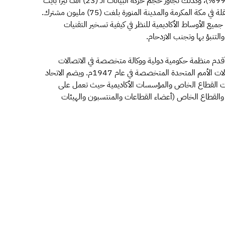
المكالمات الـ (700) مليون مكالمة بنسبة نجاح تجاوزت الـ (99%)، وكذلك تجاوز حجم حركة البيانات الـ (23) ألف تيرا بايت
مشيرةً إلى أن سعة شبكات مقدمي خدمات الاتصالات المتنقلة في مكة المكرمة والمدينة المنورة بلغت (75) مليون مشترك.
ميع الأوساط الأكاديمية للنظر في كيفية تسخير التقنيات
التنبؤ بها وتجنب الازدحام.
 أقدم منظمة حكومية دولية ووكالة متخصصة في الاتصالات
وتقنية المعلومات تابعة للأمم المتحدة؛ إذ أصبحت أحد وكالات الأمم المتحدة المتخصصة في عام 1947م. ويضم الاتحاد
وما يزيد على (800) كيان من كيانات القطاع الخاص والمؤسسات الأكاديمية حيث تعمل على
 والقطاع الخاص (أعضاء القطاعات والمنتسبون والهيئات