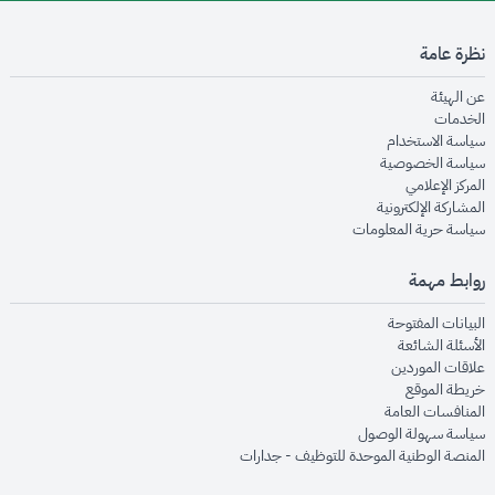
نظرة عامة
opens in new window
عن الهيئة
opens in new window
الخدمات
opens in new window
سياسة الاستخدام
opens in new window
سياسة الخصوصية
opens in new window
المركز الإعلامي
opens in new window
المشاركة الإلكترونية
opens in new window
سياسة حرية المعلومات
روابط مهمة
opens in new window
البيانات المفتوحة
opens in new window
الأسئلة الشائعة
opens in new window
علاقات الموردين
opens in new window
خريطة الموقع
opens in new window
المنافسات العامة
opens in new window
سياسة سهولة الوصول
opens in new window
المنصة الوطنية الموحدة للتوظيف - جدارات