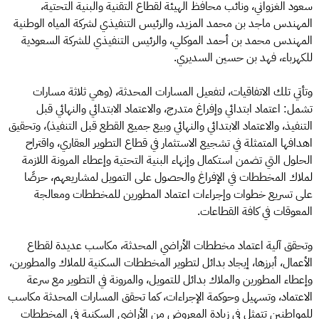
سعود الغزواني، ونائب محافظ الهيئة لقطاع التقنية والبنية التحتية،
المهندس ماجد بن محمد المزيد، والرئيس التنفيذي لشركة المياه الوطنية
المهندس محمد بن أحمد الموكلي، والرئيس التنفيذي للشركة السعودية
للكهرباء، فهد بن حسين السديري.
وتأتي تلك الاتفاقيات، لتفعيل المسارات المحدثة، (وهي ثلاثة مسارات
تشمل: اعتماد ابتدائي وإفراغ متدرج، والاعتماد الابتدائي والنهائي قبل
التنفيذ، والاعتماد الابتدائي والنهائي وبيع جميع القطع قبل التنفيذ)، وتحقيق
اهدافها المتمثلة في تشجيع الاستثمار في قطاع التطوير العقاري، واقتراح
الحلول التي تضمن استكمال وإنهاء البنية التحتية وإعطاء المرونة اللازمة
لملاك المخططات في الإفراغ والحصول على التمويل لمشاريعهم، حرصًا
على تسريع خطوات وإجراءات اعتماد المطورين للمخططات ومعالجة
المعوقات في كافة القطاعات.
وتحقق آلية اعتماد مخططات الأراضي المحدثة، مكاسب عديدة لقطاع
الأعمال، أبرزها، إيجاد بدائل لتطوير المخططات السكنية للملاك والمطورين،
وإعطاء المطورين والملاك بدائل للتمويل، والمرونة في التطوير مع سرعة
الاعتماد، وتسهيل وحوكمة الإجراءات، كما تحقق المسارات المحدثة مكاسب
للمواطنين تتمثل في زيادة المعروض من الأراضي السكنية في المخططات