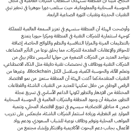
النجاح، مبينا أن المنطقة تستهدف استقطاب الشركات العالمية في مجال
الحوسبة السحابية والمعلوماتية، حيث ستلعب دورا جوهريا في تحفيز تبني
التقنيات الحديثة وتقنيات الثورة الصناعية الرابعة.
وأوضحت الهيئة أن المنطقة ستسهم في تعزيز السمعة العالمية للمملكة
كوجهة استثمارية للشركات التقنية في المنطقة ومركزا حيويـا يتمتـع
بالتنظـيمات المـرنة والـمزايا الـتنافسية والنظم واللوائح الخاصة، إضافة
للحوافز والإعفاءات المقدمة للشركات، مما يخلق نوعا من التأثير المضاعف
بتواجد العديد من الشركات الصغيرة من حولها لتأسيس نظام بيئي من
الشركات التقنية ووظائف في تخصصات تقنية دقيقة مثل الذكاء الاصطناعي،
وتعلم الآلة، والحوسبة الكمية، وسلاسل الكتل Blockchain، وغيرها من
التقنيات المتقدمة.كما أكدت الهيئة أن المنطقة ستعزز من نمو الاقتصاد
الرقمي الوطني من خلال تمكينها للعديد من التقنيات الناشئة والقطاعات
المختلفة من الازدهار والتطور لكونها الداعم الأساسي في تسريع عجلة
التطور، مضيفة أن وجود المنطقة والشركات العالمية في الحوسبة السحابية
ضمن 4 مناطق اقتصادية؛ سيسهم في تنويع الاقتصاد المحلي، وتنمية
الموارد غير النفطية، وزيادة استثمار الشركات الناشئة، ماينعكس على تدريب
المواهب المحلية وتوفير وظائف نوعية للشباب السعودي، ودعم رواد
الأعمال، بجانب دعم البحوث الأكاديمية والابتكار وإنشاء مجتمع من