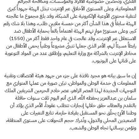
الفكري، وتحصين خصوصية الأفراد والمؤسسات، ومكافحة الجرائم
المعلوماتية. وعلى المستوى الأخلاقي عبر الإنترنت تبذل الهيئة جهوداً كبرى
لتنقية محتوى الأوعية الإلكترونية على الشبكة، وقد بلغ مجموع ما عالجته
الهيئة سابقاً في هذا الشأن أكثر من خمسة ملايين طلب، وهذا بلا شك رقم
كبير. وعلى مستوىً موازٍ تهتم الهيئة اهتماماً بالغاً بحماية الأطفال ضد
الاستغلال عبر الإنترنت، وقد عالجت في عام واحد فقط أكثر من (1550)
رابطاً مسيئاً لهم، الأمر الذي جعلها تتبنّى مشروعاً وطنياً يحمي الأطفال من
مخاطر الإنترنت بالشراكة مع وزارة التعليم، وإطلاق عدد من المواد التوعوية
على قناتها على اليوتيوب.
إن ما سبق بيانه هو مجرد نافذة على جزء من جهود هيئة الاتصالات وتقنية
المعلومات في خدمة الوطن والمواطن، تبيّن صورة من عملها المتوازي مع
التوجهات الجديدة لهذا العصر الزاهر، عصر خادم الحرمين الشريفين الملك
سلمان بن عبدالعزيز يحفظه الله، الذي أتم اليوم ثلاث سنوات حافلة
بالتقدم والعطاء، حقق خلالها إنجازات تتطلب عقوداً، الأمر الذي يؤكد أن
وطننا الأبيّ يحلّق نحو المستقبل بقيادة حازمة، تتابع التغيرات على
الصعيدين المحلي والدولي، وتُدرك حجم التحولات على مستوى المنطقة،
وتؤمن برسالتها تجاه الوطن والشعب.