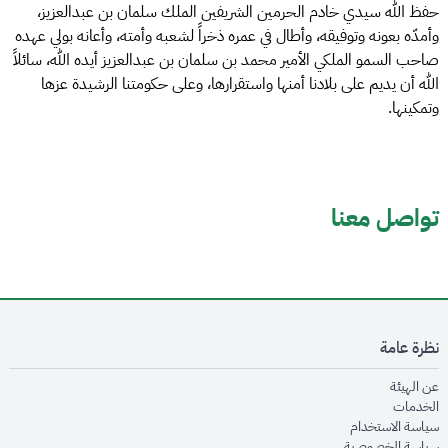
حفظ الله سيدي خادم الحرمين الشريفين الملك سلمان بن عبدالعزيز،
وأمدّه بعونه وتوفيقه، وأطال في عمره ذخراً لشعبه وأمته، وأعانه بولي عهده
صاحب السمو الملكي الأمير محمد بن سلمان بن عبدالعزيز أيده الله، سائلاً
الله أن يديم على بلادنا أمنها واستقرارها، وعلى حكومتنا الرشيدة عزها
وتمكينها.
تواصل معنا
نظرة عامة
opens in new window
عن الهيئة
opens in new window
الخدمات
opens in new window
سياسة الاستخدام
opens in new window
سياسة الخصوصية