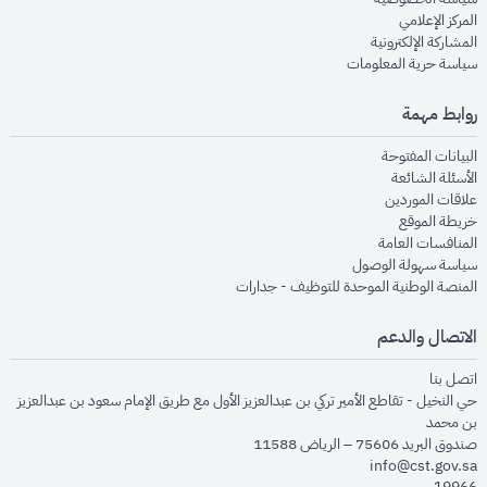
opens in new window
المركز الإعلامي
opens in new window
المشاركة الإلكترونية
opens in new window
سياسة حرية المعلومات
روابط مهمة
opens in new window
البيانات المفتوحة
opens in new window
الأسئلة الشائعة
opens in new window
علاقات الموردين
opens in new window
خريطة الموقع
opens in new window
المنافسات العامة
opens in new window
سياسة سهولة الوصول
opens in new window
المنصة الوطنية الموحدة للتوظيف - جدارات
الاتصال والدعم
opens in new window
اتصل بنا
حي النخيل - تقاطع الأمير تركي بن عبدالعزيز الأول مع طريق الإمام سعود بن عبدالعزيز
بن محمد
صندوق البريد 75606 – الرياض 11588
info@cst.gov.sa