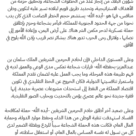
شؤون البلاد، من إنجاز عدد من الخطوات الشجاعة، وتحقيق حزمة من
الأهداف الاستراتيجية، وتحديد طريق قويم لبلاده تسير عليه لتكوين وطن
منافس، فها هو -أيده الله- يستشعر حجم الخطر الصامت الذي كان يدب
نحونا من جهة الحدود الجنوبية للمملكة، فيأمر بشجاعة وحزم بإطلاق
حملة عسكرية لدحر مكمن الشر هناك على أرض اليمن، وإعادة الأمور إلى
نصابها ، ولاتزال رحى الحرب تدور هناك ببشائر نصر قريب بإذن الله يلوح في
الأفق.
وعلى المستوى الداخلي فإن لخادم الحرمين الشريفين الملك سلمان بن
عبدالعزيز-يحفظه الله- قرارات شجاعة تعكس مدى الوعي والعمق لديه في
فهم طبيعة هذه المرحلة، وما يجب العمل عليه لضمان تقدم المملكة
واستمرار تنافسيتها الدولية، فكان الخروج عن الخط التقليدي في تكوين
اقتصاد المملكة من النفط إلى استحداث مشروعات عصرية جديدة. إنها
قفزة جديدة نحو عالم عصري يؤمن بالتحديث ويحارب الصور التقليدية.
وعلى صعيد آخر أطلق خادم الحرمين الشريفين -أيده الله- حملة لمكافحة
الفساد استهدفت تنقية الوطن من هذا الداء، وحفظ موارد الدولة، وحماية
المال العام، فكانت هذه الحملة الشجاعة سبباً للردع ويقظة الضمير لدى
كل من تسول له نفسه المساس بالمال العام، أو استغلال سلطته، أو