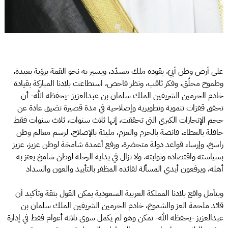
على أرض وطن أبيّ، يقوده ملك مسدّد، ويسير به نحو القمة برؤية بعيدة،
وطموح محلّق، وفكر ثاقب، ونظر فاحص، استطاعت بلادنا المباركة بقيادة
خادم الحرمين الشريفين الملك سلمان بن عبدالعزيز -يحفظه الله- أن
تحقق قفزات تنموية وتطويرية وإصلاحية في مدة قصيرة تضيق عادة عن
حجم الإنجازات الكبرى التي تحققت، إنها ثلاث سنوات، ثلاث سنوات فقط
حافلة بالعطاء، فائضة بالحزم والعزم، مليئة بالإصلاح، لرسم معالم وطن
راسخ، وإرساء قواعد دولة متحضرة، ورفع أعمدة شامخة لوطن عزيز، عزيز
بسياسته واقتصاده وثوابته. ولا نزال في بداية الرحلة لوطن شامخ يعتز به
أهله، ويرفعون أيدي المسألة لقائده المظفر بالتأييد والعون والسداد
وبتأمل واقع بلادنا المملكة العربية السعودية يمكن القول بثقة وتأكيد أن
قائد ملحمة العز والشموخ، خادم الحرمين الشريفين الملك سلمان بن
عبدالعزيز -يحفظه الله- تمكن وهو لم يكمل سوى ثلاثة أعوام فقط في إدارة