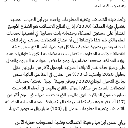
رغيد، وحياة مثالية.
وتُعد هيئة الاتصالات وتقنية المعلومات واحدة من أبرز الجهات المعنية
بتفعيل رؤية المملكة (2030)، إذ إن قطاع الاتصالات هو القطاع الأوسع
انتشاراً على مستوى المملكة، وخدماته باتت مساوية في أهميتها لخدمات
الماء والكهرباء، هذا بالإضافة إلى أن قطاع الاتصالات يساهم في إيرادات
الدولة، ويمس بصورة مباشرة حياة كل فرد فيها، الأمر الذي جعل هيئة
الاتصالات وتقنية المعلومات تعمل بجدية مضاعفة لتكون خطواتها داعمة
لرؤية المملكة، محققة لمضامينها، وهو ما دفعها لمواصلة الجهود والعمل
على وضع خطة لنشر الالياف الضوئية للوصول لأكثر من مليونين منزل
بحلول 2020 واستهداف 70% من المنازل في المناطق النائية ضمن
برنامج التحول الوطني2020م وتوفير وتهيئة البنية التحتية لخدمات
الاتصالات للمزيد من سكان المراكز والقرى والهجر في أنحاء البلاد حيث
تجاوز مجموع المراكز والقرى والهجر التي تمت خدمتها حتى اليوم أكثر من
(17) ألف قرية وهجرة، كما تستهدف الهيئة زيادة القيمة المحلية المضافة
للاتصالات وتقنية المعلومات لتصل إلى (100) مليار ريال سعودي تقريباً.
ويأتي ضمن أبرز مهام هيئة الاتصالات وتقنية المعلومات حماية الأمن