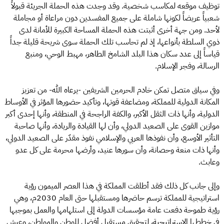
توظيف موقعه لمكاسب شخصية. وقد وجدت هذه الحملة الجريئة قبولاً
شعبياً عريضاً لكونها شاملة على جميع المفسدين دون مراعاة أو مجاملة
لأحد. ومن جهة أخرى أثبتت هذه الحملة المساحة الكبيرة للأمانة لدى
ذوي السلطة بأنواعها، إذ لم تحاسب تلك الحملة سوى شريحة قليلة جداً
قياساً إلى عدد سكان هذا البلد الشامخ الطاهر، مهبط الوحي، ومنبع
الرسالة، وفجر الإسلام.
وفي سياق متصل تمكن خادم الحرمين الشريفين -يرعاه الله- من تعزيز
المكانة الدولية للمملكة، ومضاعفة قوتها، وتأكيد حضورها المؤثر في الأوساط
الدولية، وأنها ذات الثقل الأكبر، والكفة الراجحة في المنطقة، وأنها إحدى أكبر
موازين القوى على الصعيد الدولي، وأن لها القيادة والريادة، وأنها صاحبة
التأثير الأوسع، وأن نفوذها العربي والإسلامي نفوذ مقدّر على الصعيد الدولي،
وأنها ذات منعة وحصانة، وأن سورها عنيد، وأرضها محرمة على كل عدو
وعابث.
وإلى جانب كل ذلك فقد أطلقت المملكة في هذا العصر الميمون رؤية
استراتيجية للمملكة ترسم حاضرها ومستقبلها حتى العام 2030م، وهي
رؤية طموحة دفعت عامة مؤسسات الدولة إلى استلهامها والعمل بموجبها
في خططها الاستراتيجية، لتحقيق مستقبل أفضل للوطن والمواطن، وعيش