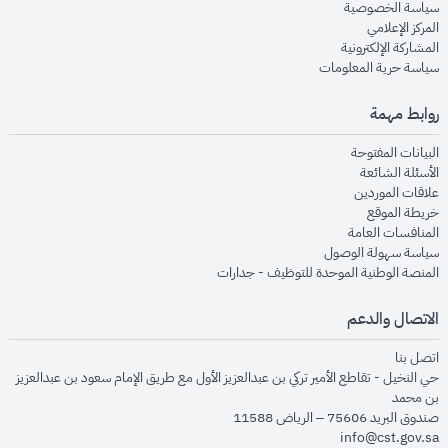
opens in new window
سياسة الخصوصية
opens in new window
المركز الإعلامي
opens in new window
المشاركة الإلكترونية
opens in new window
سياسة حرية المعلومات
روابط مهمة
opens in new window
البيانات المفتوحة
opens in new window
الأسئلة الشائعة
opens in new window
علاقات الموردين
opens in new window
خريطة الموقع
opens in new window
المنافسات العامة
opens in new window
سياسة سهولة الوصول
opens in new window
المنصة الوطنية الموحدة للتوظيف - جدارات
الاتصال والدعم
opens in new window
اتصل بنا
حي النخيل - تقاطع الأمير تركي بن عبدالعزيز الأول مع طريق الإمام سعود بن عبدالعزيز
بن محمد
صندوق البريد 75606 – الرياض 11588
info@cst.gov.sa