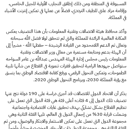
المسبوقة في المنطقة ومن ذلك إطلاق التجارب الأولية للجيل الخامس،
وإقامة مزاد علني للطيف الترددي، فضلاً عن عملها في تمكين إنترنت الأشياء
في المملكة.
وأكد محافظ هيئة الاتصالات وتقنية المعلومات بأن هذا التصنيف يعكس
المكانة العالمية الرائدة للمملكة والتي لم تتحقق لولا فضل الله سبحانه
وتعالى ثم الدعم اللامحدود من القيادة الرشيدة – حفظها الله - مشيراً إلى
أن الهيئة بدعم ومتابعة مستمرة من معالي وزير الاتصالات وتقنية
المعلومات رئيس مجلس إدارة الهيئة المهندس عبدالله بن عامر السواحه
ستواصل جهودها الرامية لتحقيق قفزات تنموية في القطاع من شأنها تلبية
الطموحات، وتمكين التحول الرقمي، ورفع كفاءة الاقتصاد الوطني بما يتسق
مع رؤية المملكة 2030، وبرنامج التحول الوطني 2020.
يذكر أن الاتحاد الدولي للاتصالات قد أجرى دراسة على 190 دولة نتج عنها
تصنيف تلك الدول إلى 4 فئات؛ أعلى فئة هي فئة الدول التي تعمل على
تنظيم القطاع بشكل تشاركي بهدف تحقيق غايات اقتصادية واجتماعية
وشملت قرابة 30% من إجمالي الدول في العالم، تليها الفئة الثانية وهي
مجموعة الدول التي تعمل على تمكين الاستثمار والابتكار والوصول، ومن ثم
الفئة الثالثة وهي مجموعة الدول ذات الأسواق المخصصة جزئياً، وأخيراً