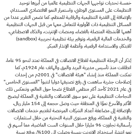
خمسة تحديات تواجهها الجهات التنظيمية عالميا من أبرزها توحيد
التنظيمات على المستوى الوطني، واستمرار النمو الاقتصادي المستدام،
بالإضافة إلى القدرة التنظيمية والرقابية للمنظم، كما تضمن التقرير عددا من
المسائل التنظيمية ذات الأولوية للتعامل معها من قبل الجهات التنظيمية
أهمها الأنشطة المتصلة بالفضاء، ومنصات الإنترنت، والذكاء الاصطناعي،
والخدمات المالية الرقمية، وتوفير بيئة تنظيمية تجريبية (sandbox)
للابتكار، والاستدامة الرقمية، وأنظمة الإنذار المبكر.
يُذكر أن الرحلة التنظيمية لقطاع الاتصالات في المملكة تمتد لنحو 95 عاما،
انطلقت منذ تأسيس مديرية البريد والبرق والهاتف عام 1924م، كما
تمكنت المملكة منذ إنشاء "هيئة الاتصالات" في 2001م من إحداث
إصلاحات جذرية ساهمت في رفع تصنيفها دوليا لتتبوأ "المستوى الخامس"
في عام 2021 كأحد أكثر منظمي القطاع نضجا حول العالم، وتنعكس تلك
النجاحات التنظيمية على نمو سوق الاتصالات والتقنية في المملكة ليصبح
الأكبر والأسرع نموًا في المنطقة حيث وصل حجمه إلى 154 مليار ريال،
بالإضافة إلى مضاعفة أعداد الشركات المرخصة لتقديم خدمات الاتصالات
والتقنية في المملكة، ورفع مستوى البنية التحتية من خلال استثمارات
رأسمالية تجاوزت 96 مليارا خلال السنوات الست الماضية، مما أسهم في
نمو انتشار استخدام الإنترنت بنسبة وصلت إلى 100%، ورفع نسبة