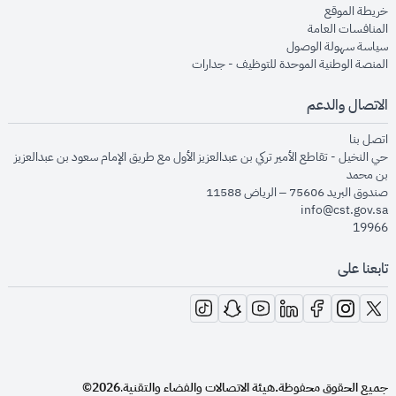
opens in new window
خريطة الموقع
opens in new window
المنافسات العامة
opens in new window
سياسة سهولة الوصول
opens in new window
المنصة الوطنية الموحدة للتوظيف - جدارات
الاتصال والدعم
opens in new window
اتصل بنا
حي النخيل - تقاطع الأمير تركي بن عبدالعزيز الأول مع طريق الإمام سعود بن عبدالعزيز
بن محمد
صندوق البريد 75606 – الرياض 11588
info@cst.gov.sa
19966
تابعنا على
opens in new window
opens in new window
opens in new window
opens in new window
opens in new window
opens in new window
opens in new window
جميع الحقوق محفوظة.
هيئة الاتصالات والفضاء والتقنية
2026©
.