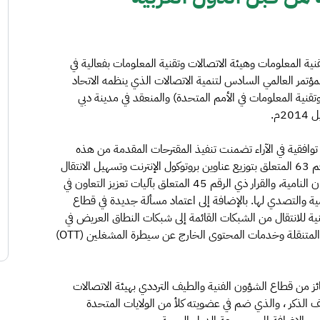
نية المعلومات وهيئة الاتصالات وتقنية المعلومات بفعالية في
مؤتمر العالمي السادس لتنمية الاتصالات الذي ينظمه الاتحاد
وتقنية المعلومات في الأمم المتحدة) والمنعقد في مدينة دبي
وافقية في الآراء تضمنت تنفيذ المقترحات المقدمة من هذه
الدول حول عدد من المسائل؛ يأتي في طليعتها القرار ذي الرقم 63 المتعلق بتوزيع عناوين بروتوكول الإنترنت وتسهيل الانتقال
إلى الإصدار السادس من بروتوكول الإنترنت (IPv6) في البلدان النامية، والقرار ذي الرقم 45 المتعلق بآليات تعزيز التعاون في
مية والتصدي لها. بالإضافة إلى اعتماد مسألة جديدة في قطاع
نية للانتقال من الشبكات القائمة إلى شبكات النطاق العريض في
البلدان النامية، بما في ذلك شبكات الجيل التالي والخدمات المتنقلة وخدمات المحتوى الخارج عن سيطرة المشغلين (OTT)
ئز من قطاع الشؤون الفنية والطيف الترددي بهيئة الاتصالات
المعلومات فريق العمل المعني بصياغة القرار 63 الآنف الذكر ، والذي ضم في عضويته كلأ من الولايات المتحدة