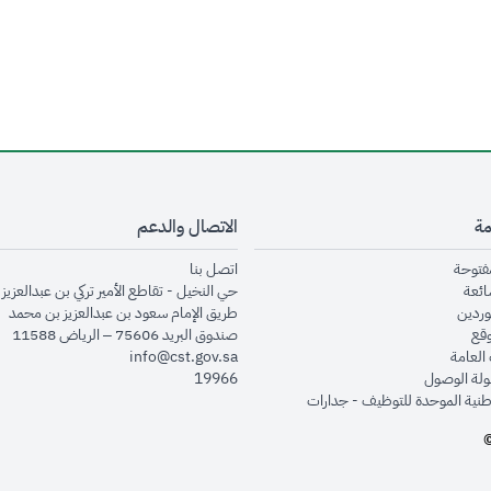
مة
الاتصال والدعم
opens in new window
opens in new window
مفتوحة
اتصل بنا
opens in new window
ائعة
حي النخيل - تقاطع الأمير تركي بن عبدالعزيز 
opens in new window
وردين
طريق الإمام سعود بن عبدالعزيز بن محمد
opens in new window
وقع
صندوق البريد 75606 – الرياض 11588
opens in new window
العامة
info@cst.gov.sa
opens in new window
لة الوصول
19966
opens in new window
طنية الموحدة للتوظيف - جدارات