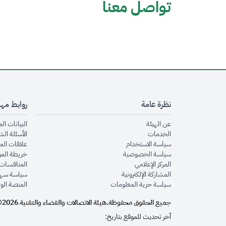
تواصل معنا
نظرة عامة
روابط مه
opens in new window
عن الهيئة
البيانات ال
opens in new window
الخدمات
الأسئلة الش
opens in new window
سياسة الاستخدام
علاقات الم
opens in new window
سياسة الخصوصية
خريطة الم
opens in new window
المركز الإعلامي
المنافسات 
opens in new window
المشاركة الإلكترونية
سياسة سهو
opens in new window
سياسة حرية المعلومات
المنصة الو
جميع الحقوق محفوظة.
هيئة الاتصالات والفضاء والتقنية
2026©
.
آخر تحديث للموقع بتاريخ: