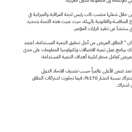
ي بالإضافة إلى مجموعة الدول العربية.
من خلال شغلها منصب نائب رئيس لجنة المراقبة والميزانية في
 المنافسة والقانونية بالهيئة، حيث عنيت هذه اللجنة بتحديد
تي ستنشأ عن تنفيذ قرارات المؤتمر.
وان " النطاق العريض من أجل تحقيق التنمية المستدامة، اعتمد
لك برنامج عمل تنمية الاتصالات وتكنولوجيا المعلومات على مدى
العريض كعامل محفز لتلبية أهداف التنمية المستدامة.
 تعد ضمن الأعلى عالمياً حسب تصنيف الاتحاد الدولي
للاتصالات، إذ بلغت بنهاية العام 2013م قرابة 51 مليون اشتراك بنسبة انتشار 170%، فيما تجاوزت اشتراكات النطاق