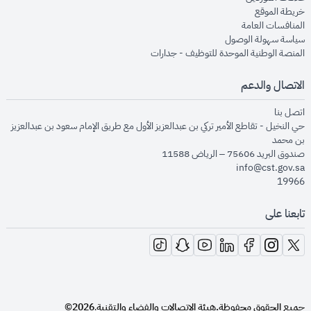
opens in new window
خريطة الموقع
opens in new window
المنافسات العامة
opens in new window
سياسة سهولة الوصول
opens in new window
المنصة الوطنية الموحدة للتوظيف - جدارات
الاتصال والدعم
opens in new window
اتصل بنا
حي النخيل - تقاطع الأمير تركي بن عبدالعزيز الأول مع طريق الإمام سعود بن عبدالعزيز
بن محمد
صندوق البريد 75606 – الرياض 11588
info@cst.gov.sa
19966
تابعنا على
opens in new window
opens in new window
opens in new window
opens in new window
opens in new window
opens in new window
opens in new window
جميع الحقوق محفوظة.
هيئة الاتصالات والفضاء والتقنية
2026©
.