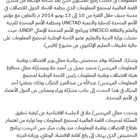
المعلومات في الحدث رفيع المستوى الذي يعد نسخة موسعة من منتدى
القمة العالمية لمجتمع المعلومات الذي ينظمه الاتحاد الدولي للاتصالات في
مدينة جنيف خلال الفترة من 10 إلى 13 يونيو 2014 م بالتعاون مع مؤتمر
الأمم المتحدة للتجارة والتنمية UNCTAD ومنظمة الأمم المتحدة للتربية
والعلم والثقافة UNESCO وبرنامج الأمم المتحدة الإنمائي UNDP، حيث
حصلت وزارة التربية والتعليم عضو اللجنة الوطنية لمجتمع المعلومات على
جائزة تطبيقات التعليم الإلكتروني عن مشروع (فارس).
وتشارك المملكة بوفد متخصص برئاسة معالي وزير الاتصالات وتقنية
المعلومات المهندس/ محمد جميل بن أحمد ملا وبمشاركة معالي محافظ
هيئة الاتصالات وتقنية المعلومات رئيس اللجنة الوطنية لمجتمع
المعلومات المهندس/ عبدالله بن عبدالعزيز الضرَّاب وذلك بصفتها أحد
الشركاء في هذا الحدث، إلى جانب مشاركة وزراء وممثلين من الدول الأعضاء
في الأمم المتحدة.
وتحدث معالي المهندس/ ملا في الجلسة الافتتاحية عن كيفية تحقيق
المملكة لمخرجات القمة العالمية لمجتمع المعلومات وما توليه من اهتمام
بقطاع الاتصالات وتقنية المعلومات منذ وقت مبكر حين انتهجت برنامج
التخصيص الذي يهدف إلى رفع كفاءة الاقتصاد الوطني، وزيادة قدرته