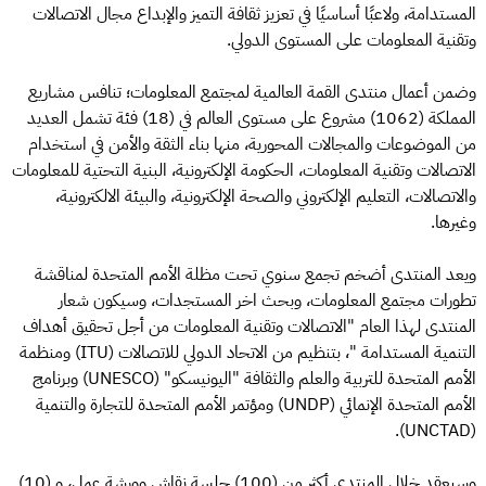
المستدامة، ولاعبًا أساسيًا في تعزيز ثقافة التميز والإبداع مجال الاتصالات
وتقنية المعلومات على المستوى الدولي.
وضمن أعمال منتدى القمة العالمية لمجتمع المعلومات؛ تنافس مشاريع
المملكة (1062) مشروع على مستوى العالم في (18) فئة تشمل العديد
من الموضوعات والمجالات المحورية، منها بناء الثقة والأمن في استخدام
الاتصالات وتقنية المعلومات، الحكومة الإلكترونية، البنية التحتية للمعلومات
والاتصالات، التعليم الإلكتروني والصحة الإلكترونية، والبيئة الالكترونية،
وغيرها.
ويعد المنتدى أضخم تجمع سنوي تحت مظلة الأمم المتحدة لمناقشة
تطورات مجتمع المعلومات، وبحث اخر المستجدات، وسيكون شعار
المنتدى لهذا العام "الاتصالات وتقنية المعلومات من أجل تحقيق أهداف
التنمية المستدامة "، بتنظيم من الاتحاد الدولي للاتصالات (ITU) ومنظمة
الأمم المتحدة للتربية والعلم والثقافة "اليونيسكو" (UNESCO) وبرنامج
الأمم المتحدة الإنمائي (UNDP) ومؤتمر الأمم المتحدة للتجارة والتنمية
(UNCTAD).
وسيعقد خلال المنتدى أكثر من (100) جلسة نقاش وورشة عمل، و (10)