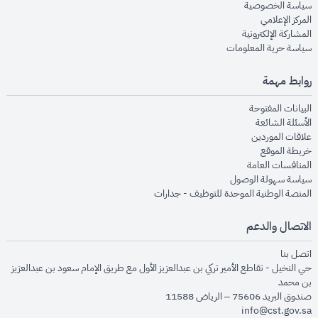
opens in new window
سياسة الخصوصية
opens in new window
المركز الإعلامي
opens in new window
المشاركة الإلكترونية
opens in new window
سياسة حرية المعلومات
روابط مهمة
opens in new window
البيانات المفتوحة
opens in new window
الأسئلة الشائعة
opens in new window
علاقات الموردين
opens in new window
خريطة الموقع
opens in new window
المنافسات العامة
opens in new window
سياسة سهولة الوصول
opens in new window
المنصة الوطنية الموحدة للتوظيف - جدارات
الاتصال والدعم
opens in new window
اتصل بنا
حي النخيل - تقاطع الأمير تركي بن عبدالعزيز الأول مع طريق الإمام سعود بن عبدالعزيز
بن محمد
صندوق البريد 75606 – الرياض 11588
info@cst.gov.sa