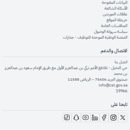
opens in new window
البيانات المفتوحة
opens in new window
الأسئلة الشائعة
opens in new window
علاقات الموردين
opens in new window
خريطة الموقع
opens in new window
المنافسات العامة
opens in new window
سياسة سهولة الوصول
opens in new window
المنصة الوطنية الموحدة للتوظيف - جدارات
الاتصال والدعم
opens in new window
اتصل بنا
حي النخيل - تقاطع الأمير تركي بن عبدالعزيز الأول مع طريق الإمام سعود بن عبدالعزيز
بن محمد
صندوق البريد 75606 – الرياض 11588
info@cst.gov.sa
19966
تابعنا على
opens in new window
opens in new window
opens in new window
opens in new window
opens in new window
opens in new window
opens in new window