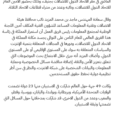
الماضي في مقر الاتحاد الدولي للاتصالات بجنيف، وذلك بحضور الأمين العام
للاتحاد الدولي للاتصالات، ونائبه وعدد من مدراء قطاعات الاتحاد الثلاثة.
وقال سعادة المهندس ماجد بن محمد المزيد نائب محافظ هيئة
الاتصالات وتقنية المعلومات المساعد للشؤون الفنية المكلف أمين اللجنة
الوطنية لمجتمع المعلومات رئيس فريق العمل أن استمرار المملكة في رئاسة
هذا الفريق العالمي للعام الثامن على التوالي يجسد مكانة المملكة في
الاتحاد الدولي للاتصالات، ودورها في المجالات المتعلقة بتنمية الإنترنت
والسياسات المتعلقة به سواء على المستوى الإقليمي أو على المستوى
الدولي. وأضاف المزيد أنه جرى خلال الاجتماع بحث الموضوعات التي
تتعلق بتعزيز الأمن والثقة، إضافة مناقشة مسائل الخصوصية وحماية
المعلومات والبيانات الشخصية على شبكة الانترنت، والنظر في سن أطر
تنظيمية دولية تحفظ حقوق المستخدمين.
وكانت 49 جهة حول العالم شاركت في الاستبيان منها 23 دولة تضمنت
الولايات المتحدة الأمريكية، وبريطانيا، وبولندا، واليابان، وروسيا، وقطر،
والمغرب وعدد من الدول الاخرى، قد شاركت بمدخلاتها حول المسائل التي
تضمنتها وثيقة الاستبيان.