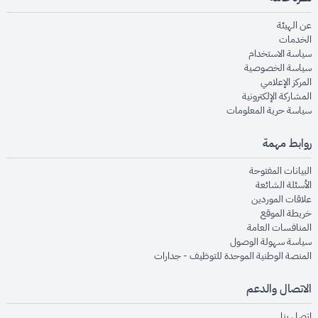
opens in new window
عن الهيئة
opens in new window
الخدمات
opens in new window
سياسة الاستخدام
opens in new window
سياسة الخصوصية
opens in new window
المركز الإعلامي
opens in new window
المشاركة الإلكترونية
opens in new window
سياسة حرية المعلومات
روابط مهمة
opens in new window
البيانات المفتوحة
opens in new window
الأسئلة الشائعة
opens in new window
علاقات الموردين
opens in new window
خريطة الموقع
opens in new window
المنافسات العامة
opens in new window
سياسة سهولة الوصول
opens in new window
المنصة الوطنية الموحدة للتوظيف - جدارات
الاتصال والدعم
opens in new window
اتصل بنا