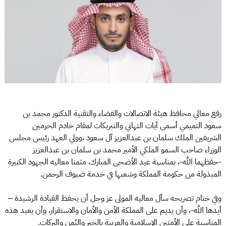
رفع معالي محافظ هيئة الاتصالات والفضاء والتقنية الدكتور محمد بن
سعود التميمي أسمى آيات التهاني والتبريكات لمقام خادم الحرمين
الشريفين الملك سلمان بن عبدالعزيز آل سعود ،وولي العهد رئيس مجلس
الوزراء صاحب السمو الملكي الأمير محمد بن سلمان بن عبدالعزيز
-حفظهما الله-، بمناسبة عيد الأضحى المبارك، مثمنا معاليه الجهود الكبيرة
المبذولة من حكومة المملكة وشعبها في خدمة ضيوف الرحمن.
وفي ختام تصريحه سأل معاليه المولى عز وجل أن يحفظ القيادة الرشيدة –
أيدها الله-، وأن يديم على المملكة الأمن والأمان والاستقرار، وأن يعيد هذه
المناسبة على الأمتين الإسلامية والعربية بالخير واليُمن والبركات.