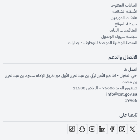
opens in new window
البيانات المفتوحة
opens in new window
الأسئلة الشائعة
opens in new window
علاقات الموردين
opens in new window
خريطة الموقع
opens in new window
المنافسات العامة
opens in new window
سياسة سهولة الوصول
opens in new window
المنصة الوطنية الموحدة للتوظيف - جدارات
الاتصال والدعم
opens in new window
اتصل بنا
حي النخيل - تقاطع الأمير تركي بن عبدالعزيز الأول مع طريق الإمام سعود بن عبدالعزيز
بن محمد
صندوق البريد 75606 – الرياض 11588
info@cst.gov.sa
19966
تابعنا على
opens in new window
opens in new window
opens in new window
opens in new window
opens in new window
opens in new window
opens in new window