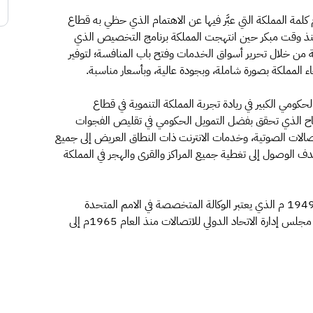
لقى معالي محافظ الهيئة اليوم الاثنين 31 مارس 2014م كلمة المملكة التي عبَّر فيها عن الاهتمام الذي حظي به قطاع
ة منذ وقت مبكر حين انتهجت المملكة برنامج التخصيص الذي
ية من خلال تحرير أسواق الخدمات وفتح باب المنافسة؛ لتوفير
 المملكة بصورة شاملة، وبجودة عالية، وبأسعار مناسبة.
حكومي الكبير في ريادة تجربة المملكة التنموية في قطاع
لنجاح الذي تحقق بفضل التمويل الحكومي في تقليص الفجوات
تصالات الصوتية، وخدمات الانترنت ذات النطاق العريض إلى جميع
دف الوصول إلى تغطية جميع المراكز والقرى والهجر في المملكة
يذكر أن المملكة عضو في الاتحاد الدولي للاتصالات منذ عام 1949 م الذي يعتبر الوكالة المتخصصة في الامم المتحدة
للاتصالات وتقنية المعلومات، وتحتفظ المملكة بعضويتها في مجلس إدارة الاتحاد الدولي للاتصالات منذ العام 1965م إلى