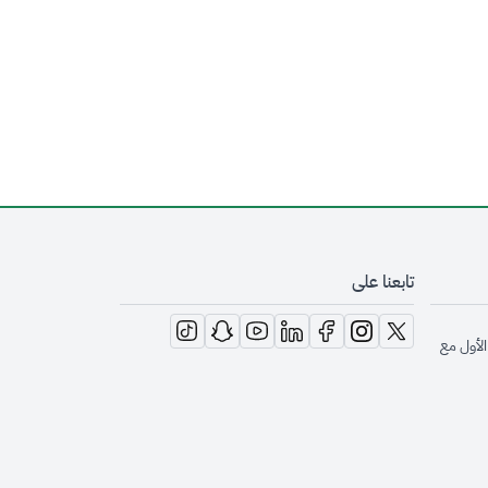
تابعنا على
opens in new window
opens in new window
opens in new window
opens in new window
opens in new window
opens in new window
opens in new window
الأول مع