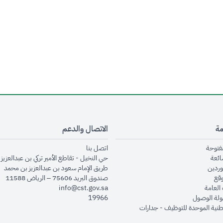
مة
الاتصال والدعم
opens in new window
opens in new window
مفتوحة
اتصل بنا
opens in new window
ائعة
حي النخيل - تقاطع الأمير تركي بن عبدالعزيز 
opens in new window
وردين
طريق الإمام سعود بن عبدالعزيز بن محمد
opens in new window
وقع
صندوق البريد 75606 – الرياض 11588
opens in new window
العامة
info@cst.gov.sa
opens in new window
لة الوصول
19966
opens in new window
طنية الموحدة للتوظيف - جدارات