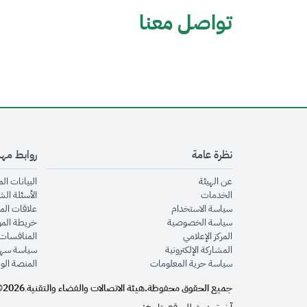
تواصل معنا
نظرة عامة
روابط مه
opens in new window
عن الهيئة
البيانات ال
opens in new window
الخدمات
الأسئلة الش
opens in new window
سياسة الاستخدام
علاقات الم
opens in new window
سياسة الخصوصية
خريطة الم
opens in new window
المركز الإعلامي
المنافسات 
opens in new window
المشاركة الإلكترونية
سياسة سهو
opens in new window
سياسة حرية المعلومات
المنصة الو
جميع الحقوق محفوظة.
هيئة الاتصالات والفضاء والتقنية
2026©
.