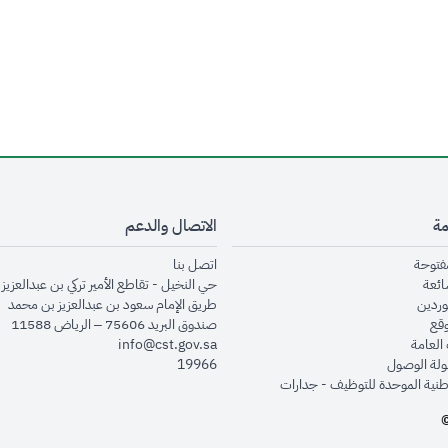
مة
الاتصال والدعم
opens in new window
opens in new window
مفتوحة
اتصل بنا
opens in new window
ائعة
حي النخيل - تقاطع الأمير تركي بن عبدالعزيز 
opens in new window
وردين
طريق الإمام سعود بن عبدالعزيز بن محمد
opens in new window
وقع
صندوق البريد 75606 – الرياض 11588
opens in new window
العامة
info@cst.gov.sa
opens in new window
لة الوصول
19966
opens in new window
طنية الموحدة للتوظيف - جدارات