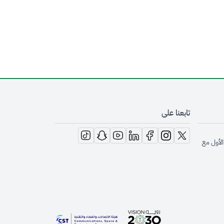
تابعنا على
opens in new window
opens in new window
opens in new window
opens in new window
opens in new window
opens in new window
opens in new window
الأول مع