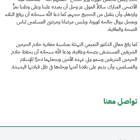
الأضحى المبارك، سائلاً المولى عز وجل أن يعيده علينا وعلى وطننا بعزٍّ
وازدهار، وأن يتقبل من الحجيج حجهم، كما دعا الله سبحانه أن يرفع البلاء،
ويعجل بزوال جائحة كورونا، ويلبس مرضانا ومرضى المسلمين لباس
الصحة والعافية.
كما رفع معالي الدكتور التميمي التهنئة بمناسبة مغادرة خادم الحرمين
الشريفين المستشفى بصحة وعافية، ودعا الله سبحانه أن يحفظ خادم
الحرمين الشريفين وسمو ولي عهده الأمين ويجعلهما ذخرًا للإسلام
والمسلمين، وأن يديم على بلادنا أمنها ورخاءها في ظل قيادتها الرشيدة.
تواصل معنا