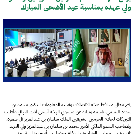
ولي عهده بمناسبة عيد الأضحى المبارك
رفع معالي محافظ هيئة الاتصالات وتقنية المعلومات الدكتور محمد بن
سعود التميمي، باسمه ونيابة عن منسوبي الهيئة أسمى آيات التهاني وأطيب
التبريكات لخادم الحرمين الشريفين الملك سلمان بن عبدالعزيز آل سعود،
ولصاحب السمو الملكي الأمير محمد بن سلمان بن عبدالعزيز ولي العهد
نائب رئيس مجلس الوزراء وزير الدفاع -حفظهم الله – بمناسبة عيد