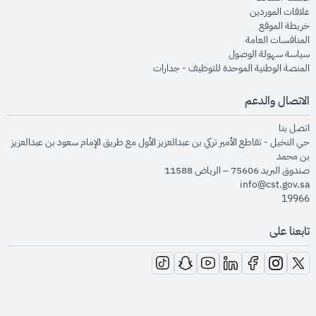
opens in new window
علاقات الموردين
opens in new window
خريطة الموقع
opens in new window
المنافسات العامة
opens in new window
سياسة سهولة الوصول
opens in new window
المنصة الوطنية الموحدة للتوظيف - جدارات
الاتصال والدعم
opens in new window
اتصل بنا
حي النخيل - تقاطع الأمير تركي بن عبدالعزيز الأول مع طريق الإمام سعود بن عبدالعزيز
بن محمد
صندوق البريد 75606 – الرياض 11588
info@cst.gov.sa
19966
تابعنا على
opens in new window
opens in new window
opens in new window
opens in new window
opens in new window
opens in new window
opens in new window