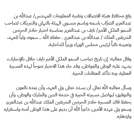
رفع محافظ هيئة الاتصالات وتقنية المعلومات المهندس/ عبدالله بن
عبدالعزيز الضرَّاب باسمه وباسم منسوبي الهيئة بالتهاني والتبريكات لصاحب
السمو الملكي الأمير/ نايف بن عبدالعزيز بمناسبة اختيار خادم الحرمين
الشريفين الملك / عبدالله بن عبدالعزيز ــ حفظه الله ــــ سموه، ولياً للعهد،
وتعيينه نائباً لرئيس مجلس الوزراء وزيراً للداخلية.
وقال معاليه: إن تاريخ صاحب السمو الملكي الأمير نايف حافل بالإنجازات،
يشهد عليه الوطن والمواطن، وقد جاء هذا الاختيار متوجاً لهذه المسيرة
العطرة، وبه تتأكد العطاءات الخيرة.
وسأل معاليه الله تعالى أن يسدد خطى ولي العهد، وأن يمده بالعون
والتوفيق؛ ليواصل مسيرته الخيرة في خدمة الدين والمليك والوطن، وأن
يحفظ قائد المسيرة خادم الحرمين الشريفين الملك عبدالله بن عبدالعزيز،
وسمو ولي عهده الأمين، داعياً الله أن يديم على هذا الوطن أمنه واستقراره
وازدهاره.