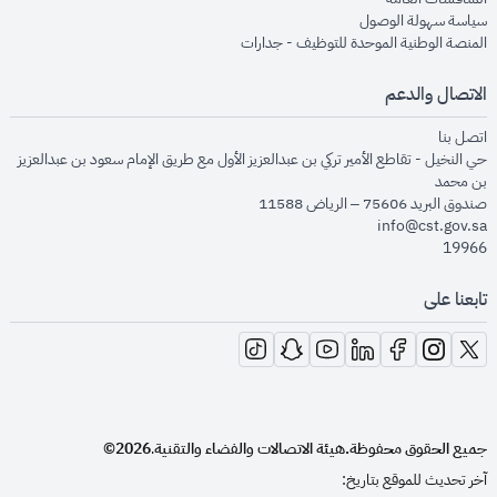
opens in new window
سياسة سهولة الوصول
opens in new window
المنصة الوطنية الموحدة للتوظيف - جدارات
الاتصال والدعم
opens in new window
اتصل بنا
حي النخيل - تقاطع الأمير تركي بن عبدالعزيز الأول مع طريق الإمام سعود بن عبدالعزيز
بن محمد
صندوق البريد 75606 – الرياض 11588
info@cst.gov.sa
19966
تابعنا على
opens in new window
opens in new window
opens in new window
opens in new window
opens in new window
opens in new window
opens in new window
جميع الحقوق محفوظة.
هيئة الاتصالات والفضاء والتقنية
2026©
.
آخر تحديث للموقع بتاريخ: