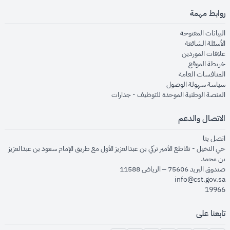
روابط مهمة
opens in new window
البيانات المفتوحة
opens in new window
الأسئلة الشائعة
opens in new window
علاقات الموردين
opens in new window
خريطة الموقع
opens in new window
المنافسات العامة
opens in new window
سياسة سهولة الوصول
opens in new window
المنصة الوطنية الموحدة للتوظيف - جدارات
الاتصال والدعم
opens in new window
اتصل بنا
حي النخيل - تقاطع الأمير تركي بن عبدالعزيز الأول مع طريق الإمام سعود بن عبدالعزيز
بن محمد
صندوق البريد 75606 – الرياض 11588
info@cst.gov.sa
19966
تابعنا على