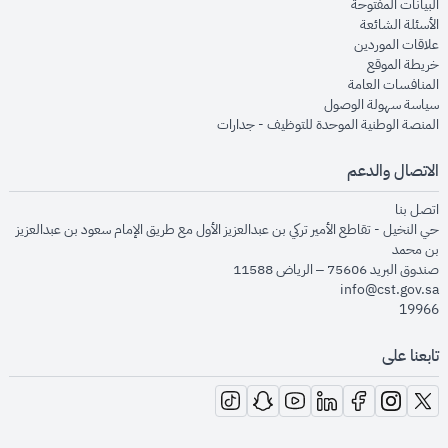
opens in new window
البيانات المفتوحة
opens in new window
الأسئلة الشائعة
opens in new window
علاقات الموردين
opens in new window
خريطة الموقع
opens in new window
المنافسات العامة
opens in new window
سياسة سهولة الوصول
opens in new window
المنصة الوطنية الموحدة للتوظيف - جدارات
الاتصال والدعم
opens in new window
اتصل بنا
حي النخيل - تقاطع الأمير تركي بن عبدالعزيز الأول مع طريق الإمام سعود بن عبدالعزيز
بن محمد
صندوق البريد 75606 – الرياض 11588
info@cst.gov.sa
19966
تابعنا على
opens in new window
opens in new window
opens in new window
opens in new window
opens in new window
opens in new window
opens in new window