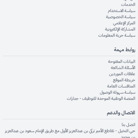
opens in new window
الخدمات
opens in new window
سياسة الاستخدام
opens in new window
سياسة الخصوصية
opens in new window
المركز الإعلامي
opens in new window
المشاركة الإلكترونية
opens in new window
سياسة حرية المعلومات
روابط مهمة
opens in new window
البيانات المفتوحة
opens in new window
الأسئلة الشائعة
opens in new window
علاقات الموردين
opens in new window
خريطة الموقع
opens in new window
المنافسات العامة
opens in new window
سياسة سهولة الوصول
opens in new window
المنصة الوطنية الموحدة للتوظيف - جدارات
الاتصال والدعم
opens in new window
اتصل بنا
حي النخيل - تقاطع الأمير تركي بن عبدالعزيز الأول مع طريق الإمام سعود بن عبدالعزيز
بن محمد