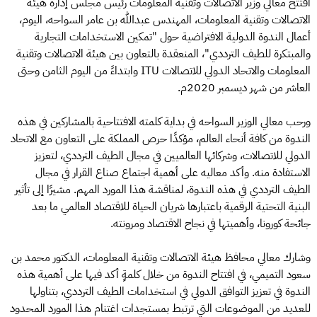
افتتح معالي وزير الاتصالات وتقنية المعلومات رئيس مجلس إدارة هيئة
الاتصالات وتقنية المعلومات، المهندس عبدالله بن عامر السواحه، اليوم،
أعمال الندوة الدولية الافتراضية حول "تمكين الاستخدامات التجارية
والمبتكرة للطيف الترددي"، المنعقدة بالتعاون بين هيئة الاتصالات وتقنية
المعلومات والاتحاد الدولي للاتصالات ITU وابتداءً من اليوم الثامن وحتى
العاشر من شهر ديسمبر 2020م.
ورحب معالي الوزير السواحه في بداية كلمته الافتتاحية بالمشاركين في هذه
الندوة من كافة أنحاء العالم، مؤكدًا حرص المملكة على التعاون مع الاتحاد
الدولي للاتصالات، وشركائها العالميين في مجال الطيف الترددي، لتعزيز
الاستفادة منه. وأكد معاليه على أهمية اجتماع صناع القرار في مجال
الطيف الترددي في هذه الندوة، لمناقشة هذا المورد المهم. مشيرًا إلى تأثير
البنية التحتية الرقمية باعتبارها شريان الحياة للاقتصاد العالمي ما بعد
جائحة كورونا، وأهميتها في نجاح الاقتصاد ومرونته.
وشارك معالي محافظ هيئة الاتصالات وتقنية المعلومات، الدكتور محمد بن
سعود التميمي، في افتتاح الندوة من خلال كلمةٍ أكد فيها على أهمية هذه
الندوة في تعزيز التوافق الدولي في استخدامات الطيف الترددي، بتناولها
للعديد من الموضوعات التي ترتبط بمستجدات اغتنام هذا المورد المحدود