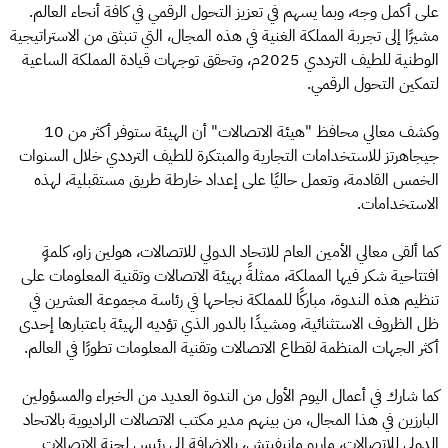
على أكمل وجه، وبما يسهم في تعزيز التحول الرقمي في كافة أنحاء العالم.
مشيرًا إلى تجربة المملكة الغنية في هذه المجال، التي تنبثق من الاستراتيجية
الوطنية للطيف الترددي 2025م، وتحقق توجهات قيادة المملكة الساعية
لتمكين التحول الرقمي.
وكشف معالي محافظ "هيئة الاتصالات" أن الهيئة ستوفر أكثر من 10
جيجاهرتز للاستخدامات التجارية والمبتكرة للطيف الترددي خلال السنوات
الخمس القادمة، وتعمل حاليًا على إعداد خارطة طريق مستقبلية، لهذه
الاستخدامات.
كما ألقى معالي الأمين العام للاتحاد الدولي للاتصالات، هولين زاو، كلمةٍ
افتتاحية شكر فيها المملكة، ممثلةً بهيئة الاتصالات وتقنية المعلومات على
تنظيم هذه الندوة، مباركًا للمملكة نجاحها في رئاسة مجموعة العشرين في
ظل الظروف الاستثنائية، ومشيدًا بالدور الذي تؤديه الهيئة باعتبارها إحدى
أكثر الجهات المنظمة لقطاع الاتصالات وتقنية المعلومات تطورًا في العالم.
كما شارك في أعمال اليوم الأول من الندوة العديد من الخبراء والمسؤولين
البارزين في هذا المجال، من بينهم مدير مكتب الاتصالات الراديوية بالاتحاد
الدولي للاتصالات، ماريو مانيفيتش، بالإضافة إلى رئيس لجنة الاتصالات