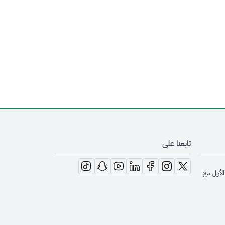
تابعنا على
opens in new window
opens in new window
opens in new window
opens in new window
opens in new window
opens in new window
opens in new window
الأول مع