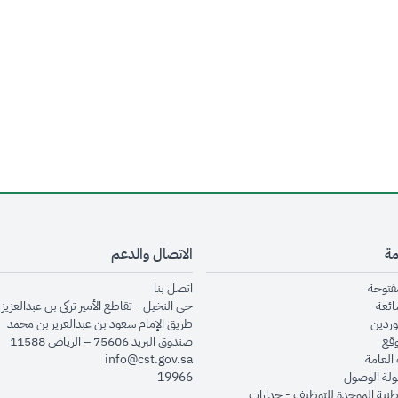
مة
الاتصال والدعم
opens in new window
opens in new window
مفتوحة
اتصل بنا
opens in new window
ائعة
حي النخيل - تقاطع الأمير تركي بن عبدالعزيز 
opens in new window
وردين
طريق الإمام سعود بن عبدالعزيز بن محمد
opens in new window
وقع
صندوق البريد 75606 – الرياض 11588
opens in new window
العامة
info@cst.gov.sa
opens in new window
لة الوصول
19966
opens in new window
طنية الموحدة للتوظيف - جدارات