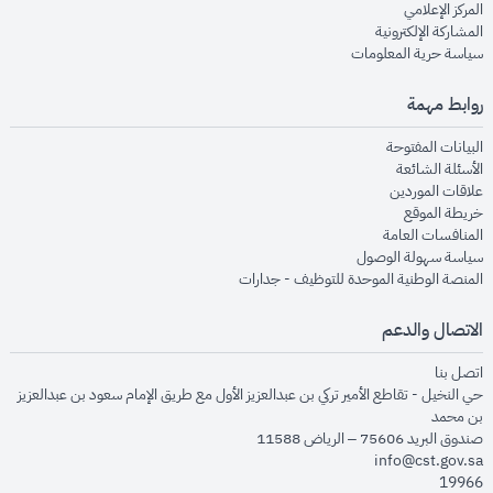
opens in new window
المركز الإعلامي
opens in new window
المشاركة الإلكترونية
opens in new window
سياسة حرية المعلومات
روابط مهمة
opens in new window
البيانات المفتوحة
opens in new window
الأسئلة الشائعة
opens in new window
علاقات الموردين
opens in new window
خريطة الموقع
opens in new window
المنافسات العامة
opens in new window
سياسة سهولة الوصول
opens in new window
المنصة الوطنية الموحدة للتوظيف - جدارات
الاتصال والدعم
opens in new window
اتصل بنا
حي النخيل - تقاطع الأمير تركي بن عبدالعزيز الأول مع طريق الإمام سعود بن عبدالعزيز
بن محمد
صندوق البريد 75606 – الرياض 11588
info@cst.gov.sa
19966