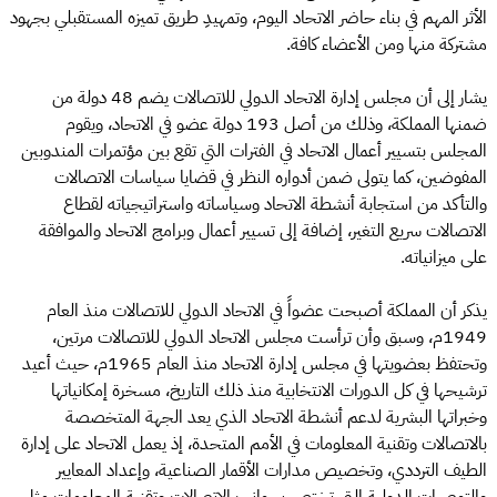
الأثر المهم في بناء حاضر الاتحاد اليوم، وتمهيدِ طريق تميزه المستقبلي بجهود
مشتركة منها ومن الأعضاء كافة.
يشار إلى أن مجلس إدارة الاتحاد الدولي للاتصالات يضم 48 دولة من
ضمنها المملكة، وذلك من أصل 193 دولة عضو في الاتحاد، ويقوم
المجلس بتسيير أعمال الاتحاد في الفترات التي تقع بين مؤتمرات المندوبين
المفوضين، كما يتولى ضمن أدواره النظر في قضايا سياسات الاتصالات
والتأكد من استجابة أنشطة الاتحاد وسياساته واستراتيجياته لقطاع
الاتصالات سريع التغير، إضافة إلى تسيير أعمال وبرامج الاتحاد والموافقة
على ميزانياته.
يذكر أن المملكة أصبحت عضواً في الاتحاد الدولي للاتصالات منذ العام
1949م، وسبق وأن ترأست مجلس الاتحاد الدولي للاتصالات مرتين،
وتحتفظ بعضويتها في مجلس إدارة الاتحاد منذ العام 1965م، حيث أعيد
ترشيحها في كل الدورات الانتخابية منذ ذلك التاريخ، مسخرة إمكانياتها
وخبراتها البشرية لدعم أنشطة الاتحاد الذي يعد الجهة المتخصصة
بالاتصالات وتقنية المعلومات في الأمم المتحدة، إذ يعمل الاتحاد على إدارة
الطيف الترددي، وتخصيص مدارات الأقمار الصناعية، وإعداد المعايير