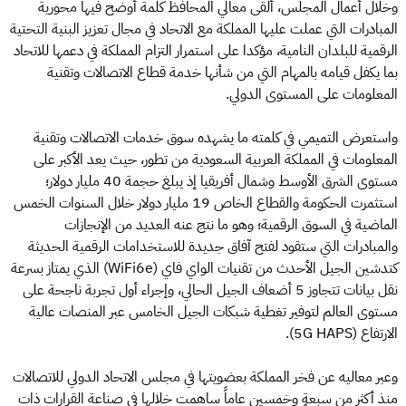
وخلال أعمال المجلس، ألقى معالي المحافظ كلمة أوضح فيها محورية
المبادرات التي عملت عليها المملكة مع الاتحاد في مجال تعزيز البنية التحتية
الرقمية للبلدان النامية، مؤكدا على استمرار التزام المملكة في دعمها للاتحاد
بما يكفل قيامه بالمهام التي من شأنها خدمة قطاع الاتصالات وتقنية
المعلومات على المستوى الدولي.
واستعرض التميمي في كلمته ما يشهده سوق خدمات الاتصالات وتقنية
المعلومات في المملكة العربية السعودية من تطور، حيث يعد الأكبر على
مستوى الشرق الأوسط وشمال أفريقيا إذ يبلغ حجمة 40 مليار دولار؛
استثمرت الحكومة والقطاع الخاص 19 مليار دولار خلال السنوات الخمس
الماضية في السوق الرقمية؛ وهو ما نتج عنه العديد من الإنجازات
والمبادرات التي ستقود لفتح آفاق جديدة للاستخدامات الرقمية الحديثة
كتدشين الجيل الأحدث من تقنيات الواي فاي (WiFi6e) الذي يمتاز بسرعة
نقل بيانات تتجاوز 5 أضعاف الجيل الحالي، وإجراء أول تجربة ناجحة على
مستوى العالم لتوفير تغطية شبكات الجيل الخامس عبر المنصات عالية
الارتفاع (5G HAPS).
وعبر معاليه عن فخر المملكة بعضويتها في مجلس الاتحاد الدولي للاتصالات
منذ أكثر من سبعةٍ وخمسين عاماً ساهمت خلالها في صناعة القرارات ذات