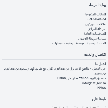
روابط مهمة
opens in new window
البيانات المفتوحة
opens in new window
الأسئلة الشائعة
opens in new window
علاقات الموردين
opens in new window
خريطة الموقع
opens in new window
المنافسات العامة
opens in new window
سياسة سهولة الوصول
opens in new window
المنصة الوطنية الموحدة للتوظيف - جدارات
الاتصال والدعم
opens in new window
اتصل بنا
حي النخيل - تقاطع الأمير تركي بن عبدالعزيز الأول مع طريق الإمام سعود بن عبدالعزيز
بن محمد
صندوق البريد 75606 – الرياض 11588
info@cst.gov.sa
19966
تابعنا على