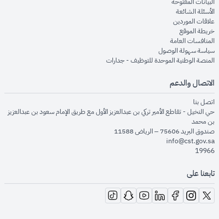
opens in new window
البيانات المفتوحة
opens in new window
الأسئلة الشائعة
opens in new window
علاقات الموردين
opens in new window
خريطة الموقع
opens in new window
المنافسات العامة
opens in new window
سياسة سهولة الوصول
opens in new window
المنصة الوطنية الموحدة للتوظيف - جدارات
الاتصال والدعم
opens in new window
اتصل بنا
حي النخيل - تقاطع الأمير تركي بن عبدالعزيز الأول مع طريق الإمام سعود بن عبدالعزيز
بن محمد
صندوق البريد 75606 – الرياض 11588
info@cst.gov.sa
19966
تابعنا على
opens in new window
opens in new window
opens in new window
opens in new window
opens in new window
opens in new window
opens in new window