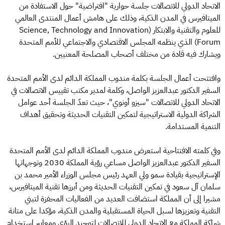
الاتحاد الدولي للاتصالات جلسة حوارية "افتراضية" حول الاستفادة من
الميتافيرس في المدن الذكية، وذلك على هامش أعمال المنتدى العالمي
للعلوم والتقنية والابتكار (Science, Technology and Innovation
Forum) الذي ينظمه المجلس الاقتصادي والاجتماعي للأمم المتحدة
ويشارك فيه قادة من مختلف أصحاب المصلحة المعنيين.
وافتتحت أعمال الجلسة بكلمة مندوب المملكة الدائم لدى الأمم المتحدة
السفير الدكتور عبدالعزيز الواصل، وكلمة لمدير مكتب تقييس الاتصالات في
الاتحاد الدولي للاتصالات "سيزو أونوي"، حيث تعدّ الجلسة أحد عوامل
الشراكة الدولية الاستراتيجية لتمكين التقنيات الحديثة وتحقيق أهداف
التنمية المستدامة.
وفي كلمته الافتتاحية استعرض مندوب المملكة الدائم لدى الأمم المتحدة
السفير الدكتور عبدالعزيز الواصل مساعي رؤية المملكة 2030 وتوجهاتها
الإستراتيجية بقيادة سمو ولي العهد رئيس مجلس الوزراء الأمير محمد بن
سلمان آل سعود في تمكين التقنيات الحديثة ومن أبرزها تقنية الميتافيرس،
مشيرا إلى أن المملكة استضافت العديد من الفعاليات المحفزة لتبني
التقنية وتعزيزها لسبل الحياة المستقبلية والمدن الذكية، مؤكدا على متانة
شراكة المملكة مع الاتحاد الدولي للاتصالات لتوحيد الرؤى ومعايير استخدام