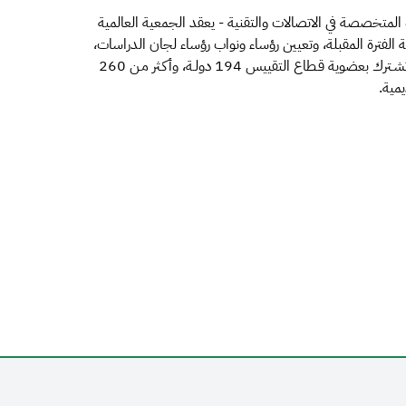
ة المتخصصة في الاتصالات والتقنية - يعقد الجمعية العالمية
 الفترة المقبلة، وتعيين رؤساء ونواب رؤساء لجان الدراسات،
وسنّ القرارات اللازمة لقطاع تقييس الاتصالات عالميا، فيما تشـترك بعضوية قـطاع التقييس 194 دولـة، وأكـثر مـن 260