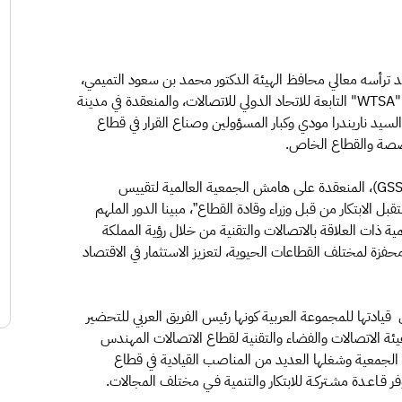
فد ترأسه معالي محافظ الهيئة الدكتور محمد بن سعود التميمي،
في أعمال الجمعية العالمية لتقييس الاتصالات لعام 2024 "WTSA" التابعة للاتحاد الدولي للاتصالات، والمنعقدة في مدينة
لسيد ناريندرا مودي وكبار المسؤولين وصناع القرار في قطاع
صصة والقطاع الخاص.
كما شارك معالي المحافظ في أعمال الندوة العالمية للمعايير(GSS)، المنعقدة على هامش الجمعية العالمية لتقييس
ل الابتكار من قبل وزراء وقادة القطاع”، مبينا الدور الملهم
مية ذات العلاقة بالاتصالات والتقنية من خلال رؤية المملكة
ة ومحفزة لمختلف القطاعات الحيوية، لتعزيز الاستثمار في الاقتصاد
 قيادتها للمجموعة العربية كونها رئيس الفريق العربي للتحضير
ئة الاتصالات والفضاء والتقنية لقطاع الاتصالات المهندس
ي الجمعية وشغلها العديد من المناصب القيادية في قطاع
ر قـاعـدة مشـتركـة للابتكار والتنمية فـي مختلف المجالات.