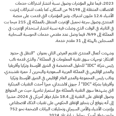
2023، فيما تظهر المؤشرات وصول نسبة انتشار اشتراكات خدمات
الاتصالات المتنقلة إلى 198% من السكان، كما بلغت اشتراكات إنترنت
الأشياء 12.6 مليون اشتراك، وتبرز المؤشرات التي قدمت على منصة
المنتدى وصول سرعة تحميل الإنترنت المتنقل بالمملكة إلى 215 ميجا بت
في الثانية، في الوقت الذي وصلت فيه نسبة انتشار استخدام الإنترنت في
المملكة إلى 99%، فيما وصل عدد مقدمي خدمات الحوسبة السحابية
المسجلين بالهيئة إلى 31 مقدم خدمة.
وشهدت أعمال المنتدى تقديم العرض الثاني بعنوان "التنقل في حدود
الابتكار: توجهات سوق تقنية المعلومات في المملكة"، والذي قدمه نائب
رئيس شركة "IDC" للحلول المخصصة في الشرق الأوسط وتركيا وأفريقيا
والمدير الإقليمي في المملكة العربية السعودية والبحرين أ. حمزة نقشبندي،
ونائب رئيس المجموعة والمدير العام الإقليمي في الشرق الأوسط وتركيا
وأفريقيا بشركة "IDC" أ. جيوتي لالشنداني، مبرزا أحدث التقنيات المبتكرة
التي يشهدها سوق التقنية بالمملكة مع استمرار تناميها، حيث من المتوقع
وصول الإنفاق على التقنية إلى 18.4 مليار دولار أمريكي في 2024، مشيرا
إلى أنه يتوقع أن يتجاوز الإنفاق الحكومي على تقنيات الذكاء الاصطناعي
وإنترنت الأشياء والأمن السيبراني وتحليلات البيانات الضخمة نحو 752
مليون دولار أمريكي بحلول نهاية عام 2024.