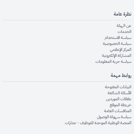
نظرة عامة
opens in new window
عن الهيئة
opens in new window
الخدمات
opens in new window
سياسة الاستخدام
opens in new window
سياسة الخصوصية
opens in new window
المركز الإعلامي
opens in new window
المشاركة الإلكترونية
opens in new window
سياسة حرية المعلومات
روابط مهمة
opens in new window
البيانات المفتوحة
opens in new window
الأسئلة الشائعة
opens in new window
علاقات الموردين
opens in new window
خريطة الموقع
opens in new window
المنافسات العامة
opens in new window
سياسة سهولة الوصول
opens in new window
المنصة الوطنية الموحدة للتوظيف - جدارات