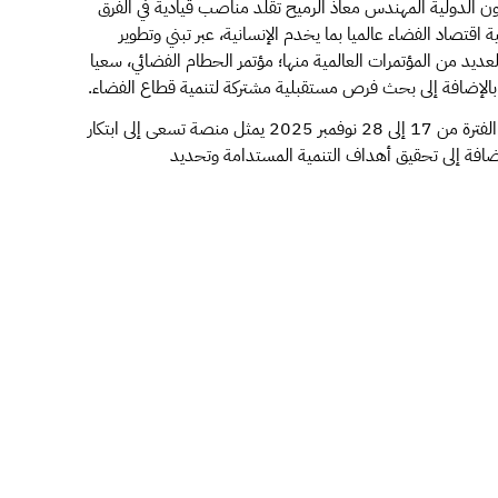
ؤون الدولية المهندس معاذ الرميح تقلد مناصب قيادية في الفرق
اقتصاد الفضاء عالميا بما يخدم الإنسانية، عبر تبني وتطوير
يد من المؤتمرات العالمية منها؛ مؤتمر الحطام الفضائي، سعيا
 بالإضافة إلى بحث فرص مستقبلية مشتركة لتنمية قطاع الفضاء.
يذكر أن المؤتمر المقرر انعقاده في باكو، جمهورية أذربيجان في الفترة من 17 إلى 28 نوفمبر 2025 يمثل منصة تسعى إلى ابتكار
إضافة إلى تحقيق أهداف التنمية المستدامة وتحديد