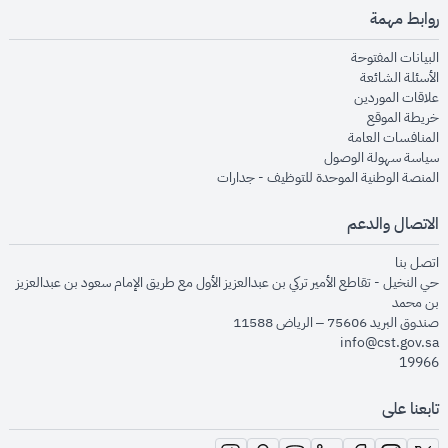
روابط مهمة
opens in new window
البيانات المفتوحة
opens in new window
الأسئلة الشائعة
opens in new window
علاقات الموردين
opens in new window
خريطة الموقع
opens in new window
المنافسات العامة
opens in new window
سياسة سهولة الوصول
opens in new window
المنصة الوطنية الموحدة للتوظيف - جدارات
الاتصال والدعم
opens in new window
اتصل بنا
حي النخيل - تقاطع الأمير تركي بن عبدالعزيز الأول مع طريق الإمام سعود بن عبدالعزيز
بن محمد
صندوق البريد 75606 – الرياض 11588
info@cst.gov.sa
19966
تابعنا على