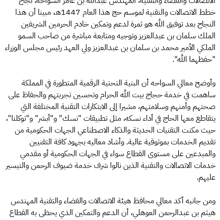
الاتصالات والفضاء والتقنية، المهندس عبدالله بن عامر السواحه، نجاح
خطط الاتصالات والتقنية لموسم حج هذا العام 1447هـ، مبينا أن هذا
النجاح بعد توفيق الله هو ثمرة لدعم وتمكين خادم الحرمين الشريفين
الملك سلمان بن عبدالعزيز وتوجيه ومتابعة مباشرة من صاحب السمو
الملكي الأمير محمد بن سلمان بن عبدالعزيز ولي العهد رئيس مجلس الوزراء
"حفظهما الله".
وأوضح معالي السواحه أن البنية التحتية الرقمية المتطورة في المملكة
ساهمت في خدمة حجاج بيت الله الحرام وتحسين تجربتهم والحفاظ على
صحتهم وأمنهم وسلامتهم، مشيرا إلى الابتكارات التقنية المختلفة التي
يتقاطع معها الحاج في أداء نسكه، مثل تطبيقات "نسك" و"أبشر" و"توكلنا"،
حيث مكنت التقنيات الحديثة والذكاء الاصطناعي الجهات الحكومية من
تقديم الخدمات بموثوقية عالية. وأشاد معاليه بجهود كافة التقنيين
والمبدعين على مستوى القطاع سواء في الجهات الحكومية أو مقدمي
خدمات الاتصالات والتقنية الذين نالوا شرف خدمة ضيوف الرحمن والتيسير
عليهم.
ومن جانبه أكد معالي محافظ هيئة الاتصالات والفضاء والتقنية المهندس
هيثم بن عبدالرحمن العوهلي، أن الدعم والتمكين الذي يحظى به القطاع